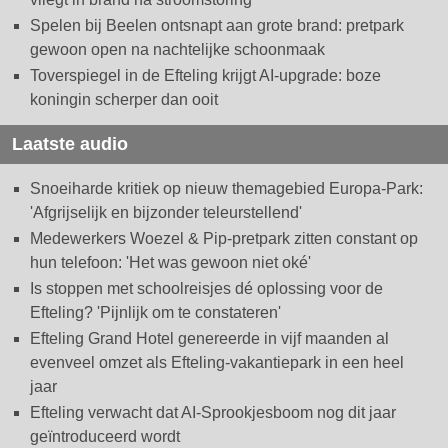
Spelen bij Beelen ontsnapt aan grote brand: pretpark
gewoon open na nachtelijke schoonmaak
Toverspiegel in de Efteling krijgt AI-upgrade: boze
koningin scherper dan ooit
Laatste audio
Snoeiharde kritiek op nieuw themagebied Europa-Park:
'Afgrijselijk en bijzonder teleurstellend'
Medewerkers Woezel & Pip-pretpark zitten constant op
hun telefoon: 'Het was gewoon niet oké'
Is stoppen met schoolreisjes dé oplossing voor de
Efteling? 'Pijnlijk om te constateren'
Efteling Grand Hotel genereerde in vijf maanden al
evenveel omzet als Efteling-vakantiepark in een heel
jaar
Efteling verwacht dat AI-Sprookjesboom nog dit jaar
geïntroduceerd wordt