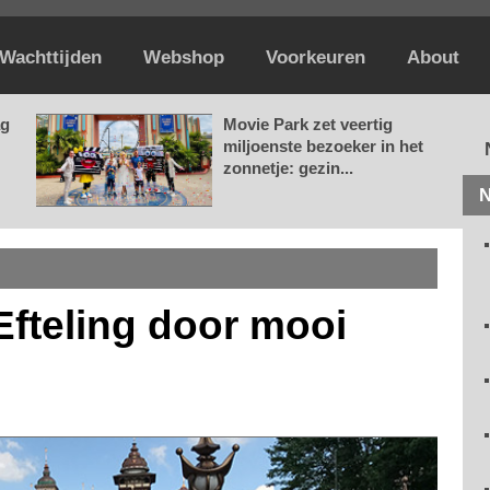
Wachttijden
Webshop
Voorkeuren
About
ag
Movie Park zet veertig
miljoenste bezoeker in het
zonnetje: gezin...
N
Efteling door mooi