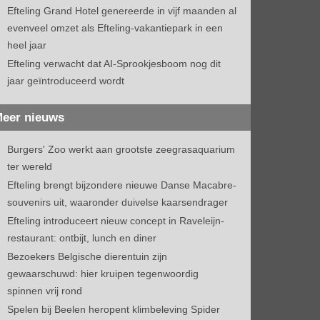
Efteling Grand Hotel genereerde in vijf maanden al
evenveel omzet als Efteling-vakantiepark in een
heel jaar
Efteling verwacht dat AI-Sprookjesboom nog dit
jaar geïntroduceerd wordt
eer nieuws
Burgers' Zoo werkt aan grootste zeegrasaquarium
ter wereld
Efteling brengt bijzondere nieuwe Danse Macabre-
souvenirs uit, waaronder duivelse kaarsendrager
Efteling introduceert nieuw concept in Raveleijn-
restaurant: ontbijt, lunch en diner
Bezoekers Belgische dierentuin zijn
gewaarschuwd: hier kruipen tegenwoordig
spinnen vrij rond
Spelen bij Beelen heropent klimbeleving Spider