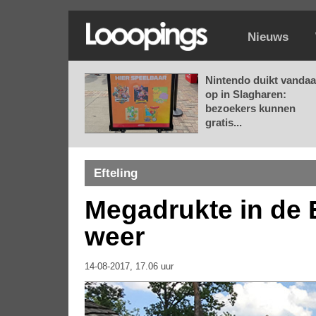
Nieuws
Nintendo duikt vanda
op in Slagharen:
bezoekers kunnen
gratis...
Efteling
Megadrukte in de 
weer
14-08-2017, 17.06 uur