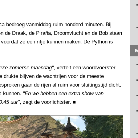
lica bedroeg vanmiddag ruim honderd minuten. Bij
en de Draak, de Piraña, Droomvlucht en de Bob staan
j voordat ze een ritje kunnen maken. De Python is
M
p deze zomerse maandag"
, vertelt een woordvoerster
 drukte blijven de wachtrijen voor de meeste
sproken gaan de rijen al ruim voor sluitingstijd dicht,
is kunnen.
"En we hebben een extra show van
0.45 uur"
, zegt de voorlichtster.
■