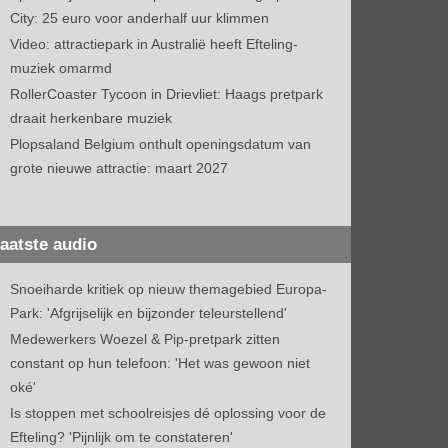
City: 25 euro voor anderhalf uur klimmen
Video: attractiepark in Australië heeft Efteling-
muziek omarmd
RollerCoaster Tycoon in Drievliet: Haags pretpark
draait herkenbare muziek
Plopsaland Belgium onthult openingsdatum van
grote nieuwe attractie: maart 2027
aatste audio
Snoeiharde kritiek op nieuw themagebied Europa-
Park: 'Afgrijselijk en bijzonder teleurstellend'
Medewerkers Woezel & Pip-pretpark zitten
constant op hun telefoon: 'Het was gewoon niet
oké'
Is stoppen met schoolreisjes dé oplossing voor de
Efteling? 'Pijnlijk om te constateren'