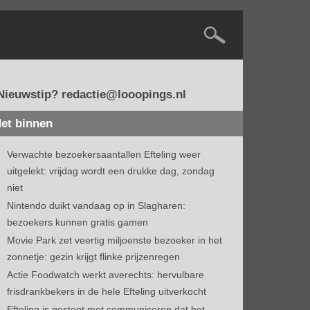
Nieuwstip? redactie@looopings.nl
et binnen
Verwachte bezoekersaantallen Efteling weer
uitgelekt: vrijdag wordt een drukke dag, zondag
niet
Nintendo duikt vandaag op in Slagharen:
bezoekers kunnen gratis gamen
Movie Park zet veertig miljoenste bezoeker in het
zonnetje: gezin krijgt flinke prijzenregen
Actie Foodwatch werkt averechts: hervulbare
frisdrankbekers in de hele Efteling uitverkocht
Efteling is gestopt met communiceren dat het