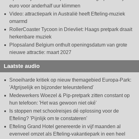
euro voor anderhalf uur klimmen
Video: attractiepark in Australië heeft Efteling-muziek
omarmd
RollerCoaster Tycoon in Drievliet: Haags pretpark draait
herkenbare muziek
Plopsaland Belgium onthult openingsdatum van grote
nieuwe attractie: maart 2027
Laatste audio
Snoeiharde kritiek op nieuw themagebied Europa-Park:
'Afgrijselijk en bijzonder teleurstellend'
Medewerkers Woezel & Pip-pretpark zitten constant op
hun telefoon: 'Het was gewoon niet oké'
Is stoppen met schoolreisjes dé oplossing voor de
Efteling? 'Pijnlijk om te constateren'
Efteling Grand Hotel genereerde in vijf maanden al
evenveel omzet als Efteling-vakantiepark in een heel