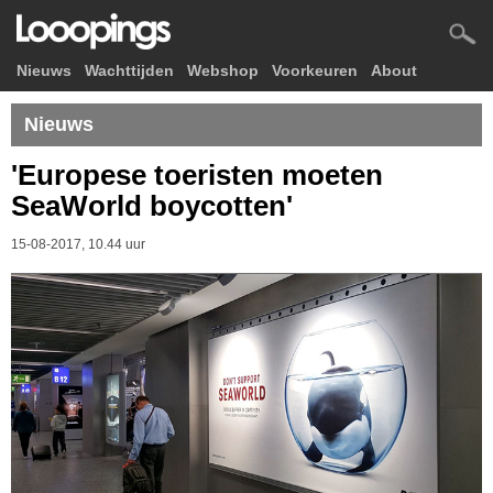
Nieuws
Wachttijden
Webshop
Voorkeuren
About
Nieuws
'Europese toeristen moeten
SeaWorld boycotten'
15-08-2017, 10.44 uur