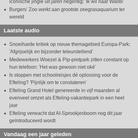
iconische jingle uit jaren negentig: 'Ik wil naar Walibi'
Burgers' Zoo werkt aan grootste zeegrasaquarium ter
wereld
Laatste audio
Snoeiharde kritiek op nieuw themagebied Europa-Park:
'Afgrijselijk en bijzonder teleurstellend'
Medewerkers Woezel & Pip-pretpark zitten constant op
hun telefoon: 'Het was gewoon niet oké'
Is stoppen met schoolreisjes dé oplossing voor de
Efteling? 'Pijnlijk om te constateren'
Efteling Grand Hotel genereerde in vijf maanden al
evenveel omzet als Efteling-vakantiepark in een heel
jaar
Efteling verwacht dat AI-Sprookjesboom nog dit jaar
geïntroduceerd wordt
Vandaag een jaar geleden