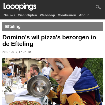
Nieuws
Wachttijden
Webshop
Voorkeuren
About
Efteling
Domino's wil pizza's bezorgen in
de Efteling
20-07-2017, 17.22 uur