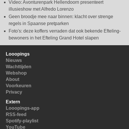
Video: Avonturenpark Hellendoorn presenteert
illusieshow met Alfredo Lorenzo
Geen broodje mee naar binnen: klacht over strenge
regels in Spaanse pretparken
Foto's: deze koffers verraden dat ook bekende Efteling-
bewoners in het Efteling Grand Hotel slapen
Looopings
Nieuws
Wachttijden
Webshop
About
Voorkeuren
Privacy
Extern
Looopings-app
RSS-feed
Spotify-playlist
YouTube