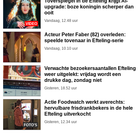
Toverspiegel in de Efteling krijgt AI-
upgrade: boze koningin scherper dan
ooit
Vandaag, 12.48 uur
VIDEO
Acteur Peter Faber (82) overleden:
speelde tovenaar in Efteling-serie
Vandaag, 10.10 uur
Verwachte bezoekersaantallen Efteling
weer uitgelekt: vrijdag wordt een
drukke dag, zondag niet
Gisteren, 18.52 uur
Actie Foodwatch werkt averechts:
hervulbare frisdrankbekers in de hele
Efteling uitverkocht
Gisteren, 12.34 uur
FOTO'S