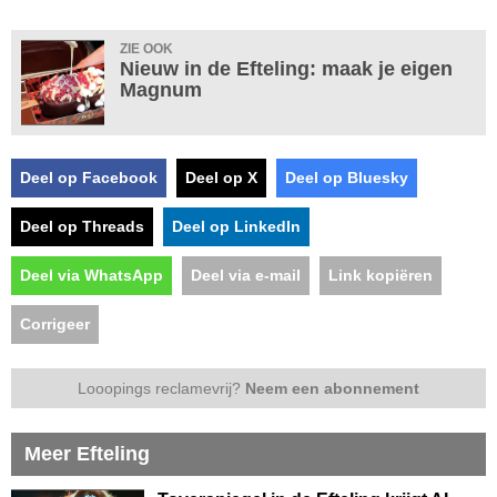
ZIE OOK
Nieuw in de Efteling: maak je eigen
Magnum
Deel op Facebook
Deel op X
Deel op Bluesky
Deel op Threads
Deel op LinkedIn
Deel via WhatsApp
Deel via e-mail
Link kopiëren
Corrigeer
Looopings reclamevrij?
Neem een abonnement
Meer Efteling