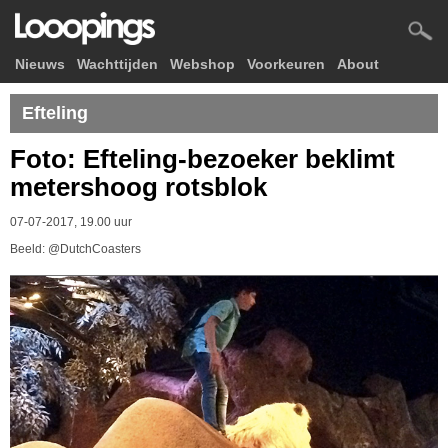
Nieuws
Wachttijden
Webshop
Voorkeuren
About
Efteling
Foto: Efteling-bezoeker beklimt
metershoog rotsblok
07-07-2017, 19.00 uur
Beeld: @DutchCoasters