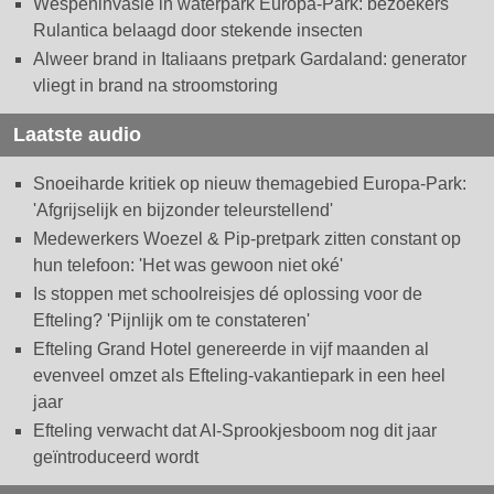
Wespeninvasie in waterpark Europa-Park: bezoekers
Rulantica belaagd door stekende insecten
Alweer brand in Italiaans pretpark Gardaland: generator
vliegt in brand na stroomstoring
Laatste audio
Snoeiharde kritiek op nieuw themagebied Europa-Park:
'Afgrijselijk en bijzonder teleurstellend'
Medewerkers Woezel & Pip-pretpark zitten constant op
hun telefoon: 'Het was gewoon niet oké'
Is stoppen met schoolreisjes dé oplossing voor de
Efteling? 'Pijnlijk om te constateren'
Efteling Grand Hotel genereerde in vijf maanden al
evenveel omzet als Efteling-vakantiepark in een heel
jaar
Efteling verwacht dat AI-Sprookjesboom nog dit jaar
geïntroduceerd wordt