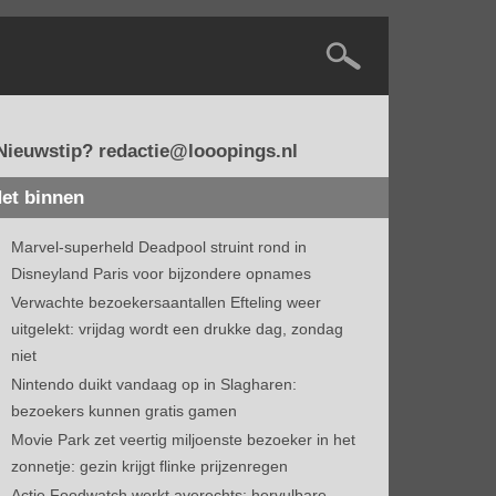
Nieuwstip? redactie@looopings.nl
et binnen
Marvel-superheld Deadpool struint rond in
Disneyland Paris voor bijzondere opnames
Verwachte bezoekersaantallen Efteling weer
uitgelekt: vrijdag wordt een drukke dag, zondag
niet
Nintendo duikt vandaag op in Slagharen:
bezoekers kunnen gratis gamen
Movie Park zet veertig miljoenste bezoeker in het
zonnetje: gezin krijgt flinke prijzenregen
Actie Foodwatch werkt averechts: hervulbare