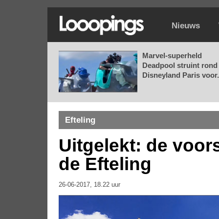
Nieuws
Marvel-superheld
Deadpool struint rond 
Disneyland Paris voor.
Efteling
Uitgelekt: de voo
de Efteling
26-06-2017, 18.22 uur