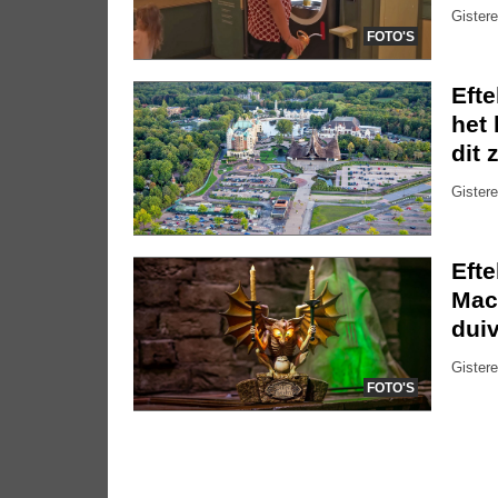
Gistere
FOTO'S
Eft
het 
dit 
Gistere
Eft
Mac
dui
Gistere
FOTO'S