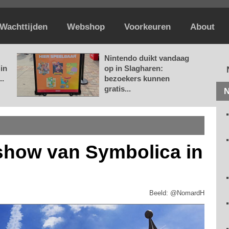
Wachttijden
Webshop
Voorkeuren
About
Nintendo duikt vandaag
in
op in Slagharen:
..
bezoekers kunnen
gratis...
N
rshow van Symbolica in
Beeld: @NomardH