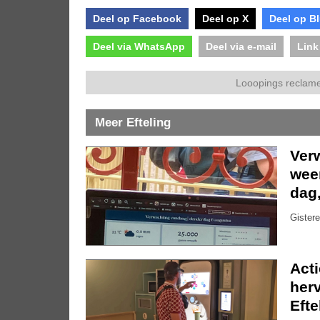
Deel op Facebook
Deel op X
Deel op B
Deel via WhatsApp
Deel via e-mail
Link
Looopings reclame
Meer Efteling
Ver
weer
dag
Gistere
Act
herv
Efte