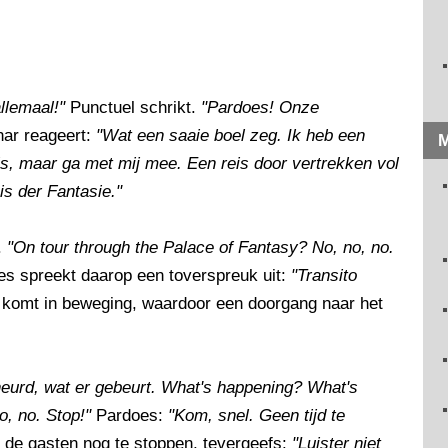
allemaal!"
Punctuel schrikt.
"Pardoes! Onze
ar reageert:
"Wat een saaie boel zeg. Ik heb een
M
ls, maar ga met mij mee. Een reis door vertrekken vol
is der Fantasie."
.
"On tour through the Palace of Fantasy? No, no, no.
s spreekt daarop een toverspreuk uit:
"Transito
 komt in beweging, waardoor een doorgang naar het
eheurd, wat er gebeurt. What's happening? What's
o, no. Stop!"
Pardoes:
"Kom, snel. Geen tijd te
 de gasten nog te stoppen, tevergeefs:
"Luister niet