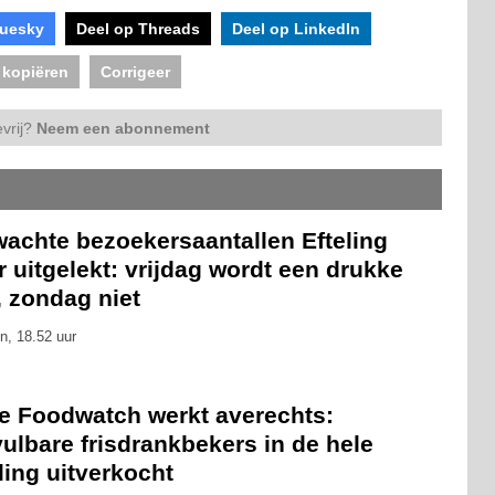
luesky
Deel op Threads
Deel op LinkedIn
 kopiëren
Corrigeer
vrij?
Neem een abonnement
wachte bezoekersaantallen Efteling
 uitgelekt: vrijdag wordt een drukke
, zondag niet
n, 18.52 uur
ie Foodwatch werkt averechts:
ulbare frisdrankbekers in de hele
ling uitverkocht