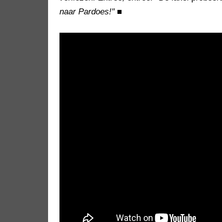
naar Pardoes!"
■