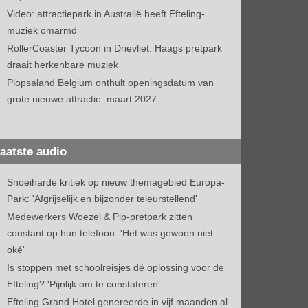
Video: attractiepark in Australië heeft Efteling-
muziek omarmd
RollerCoaster Tycoon in Drievliet: Haags pretpark
draait herkenbare muziek
Plopsaland Belgium onthult openingsdatum van
grote nieuwe attractie: maart 2027
aatste audio
Snoeiharde kritiek op nieuw themagebied Europa-
Park: 'Afgrijselijk en bijzonder teleurstellend'
Medewerkers Woezel & Pip-pretpark zitten
constant op hun telefoon: 'Het was gewoon niet
oké'
Is stoppen met schoolreisjes dé oplossing voor de
Efteling? 'Pijnlijk om te constateren'
Efteling Grand Hotel genereerde in vijf maanden al