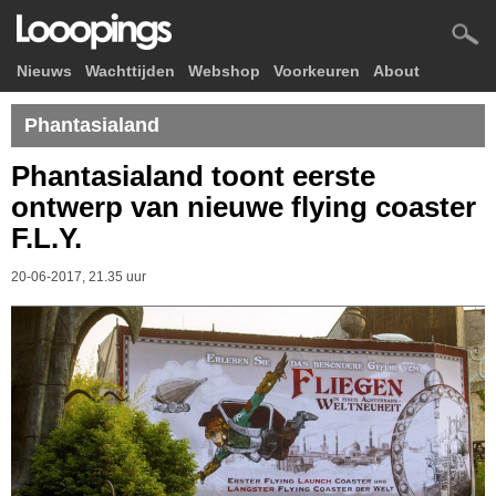
Nieuws
Wachttijden
Webshop
Voorkeuren
About
Phantasialand
Phantasialand toont eerste
ontwerp van nieuwe flying coaster
F.L.Y.
20-06-2017, 21.35 uur