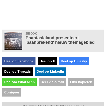
ZIE OOK
Phantasialand presenteert
'baanbrekend' nieuw themagebied
Deel op Facebook
Deel op X
Deel op Bluesky
Deel op Threads
Deel op LinkedIn
Deel via WhatsApp
Deel via e-mail
Link kopiëren
Corrigeer
Nieuwstip? Mail
redactie@looopings.nl