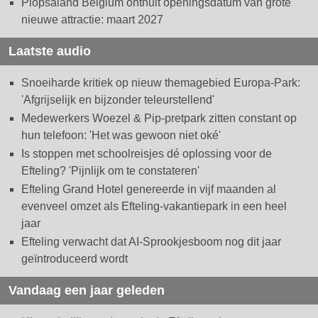
Plopsaland Belgium onthult openingsdatum van grote
nieuwe attractie: maart 2027
Laatste audio
Snoeiharde kritiek op nieuw themagebied Europa-Park:
'Afgrijselijk en bijzonder teleurstellend'
Medewerkers Woezel & Pip-pretpark zitten constant op
hun telefoon: 'Het was gewoon niet oké'
Is stoppen met schoolreisjes dé oplossing voor de
Efteling? 'Pijnlijk om te constateren'
Efteling Grand Hotel genereerde in vijf maanden al
evenveel omzet als Efteling-vakantiepark in een heel
jaar
Efteling verwacht dat AI-Sprookjesboom nog dit jaar
geïntroduceerd wordt
Vandaag een jaar geleden