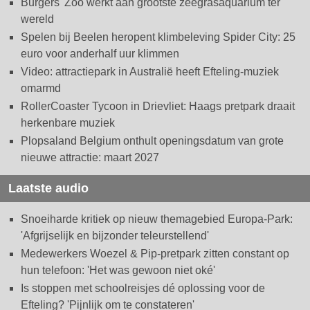
Burgers' Zoo werkt aan grootste zeegrasaquarium ter
wereld
Spelen bij Beelen heropent klimbeleving Spider City: 25
euro voor anderhalf uur klimmen
Video: attractiepark in Australië heeft Efteling-muziek
omarmd
RollerCoaster Tycoon in Drievliet: Haags pretpark draait
herkenbare muziek
Plopsaland Belgium onthult openingsdatum van grote
nieuwe attractie: maart 2027
Laatste audio
Snoeiharde kritiek op nieuw themagebied Europa-Park:
'Afgrijselijk en bijzonder teleurstellend'
Medewerkers Woezel & Pip-pretpark zitten constant op
hun telefoon: 'Het was gewoon niet oké'
Is stoppen met schoolreisjes dé oplossing voor de
Efteling? 'Pijnlijk om te constateren'