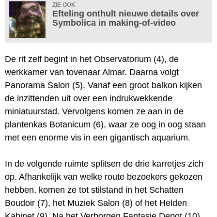
ZIE OOK
Efteling onthult nieuwe details over
Symbolica in making-of-video
De rit zelf begint in het Observatorium (4), de
werkkamer van tovenaar Almar. Daarna volgt
Panorama Salon (5). Vanaf een groot balkon kijken
de inzittenden uit over een indrukwekkende
miniatuurstad. Vervolgens komen ze aan in de
plantenkas Botanicum (6), waar ze oog in oog staan
met een enorme vis in een gigantisch aquarium.
In de volgende ruimte splitsen de drie karretjes zich
op. Afhankelijk van welke route bezoekers gekozen
hebben, komen ze tot stilstand in het Schatten
Boudoir (7), het Muziek Salon (8) of het Helden
Kabinet (9). Na het Verborgen Fantasie Depot (10)