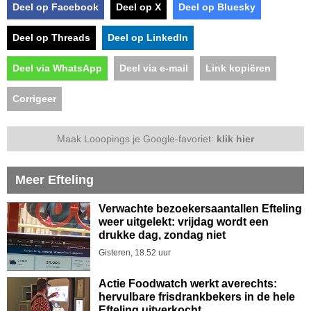
Deel op Facebook
Deel op X
Deel op Bluesky
Deel op Threads
Deel op LinkedIn
Deel via WhatsApp
Deel via e-mail
Link kopiëren
Corrigeer
Maak Looopings je Google-favoriet:
klik hier
Meer Efteling
Verwachte bezoekersaantallen Efteling
weer uitgelekt: vrijdag wordt een
drukke dag, zondag niet
Gisteren, 18.52 uur
Actie Foodwatch werkt averechts:
hervulbare frisdrankbekers in de hele
Efteling uitverkocht