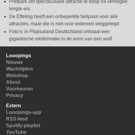
Pretpark zet spectaculaire attractie te koop na verhogen
lengte-eis
De Efteling heeft een onbeperkte fastpass voor alle
attracties, maar die is niet voor iedereen weggelegd
Foto's: in Plopsaland Deutschland ontstaat een
gigantische rotsformatie in de vorm van een wolf
Looopings
Nieuws
Wachttijden
Webshop
About
Voorkeuren
Privacy
Extern
Looopings-app
RSS-feed
Spotify-playlist
YouTube