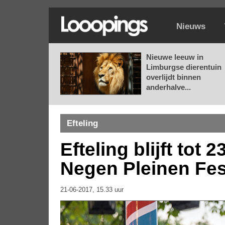
Nieuws
Nieuwe leeuw in
Limburgse dierentuin
overlijdt binnen
anderhalve...
Efteling
Efteling blijft tot
Negen Pleinen Fes
21-06-2017, 15.33 uur