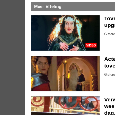
Meer Efteling
Tove
upg
Gistere
VIDEO
Acte
tove
Gistere
Ver
weer
dag