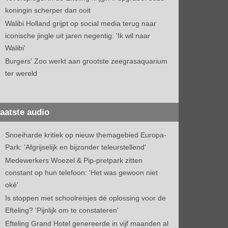
koningin scherper dan ooit
Walibi Holland grijpt op social media terug naar
iconische jingle uit jaren negentig: 'Ik wil naar
Walibi'
Burgers' Zoo werkt aan grootste zeegrasaquarium
ter wereld
aatste audio
Snoeiharde kritiek op nieuw themagebied Europa-
Park: 'Afgrijselijk en bijzonder teleurstellend'
Medewerkers Woezel & Pip-pretpark zitten
constant op hun telefoon: 'Het was gewoon niet
oké'
Is stoppen met schoolreisjes dé oplossing voor de
Efteling? 'Pijnlijk om te constateren'
Efteling Grand Hotel genereerde in vijf maanden al