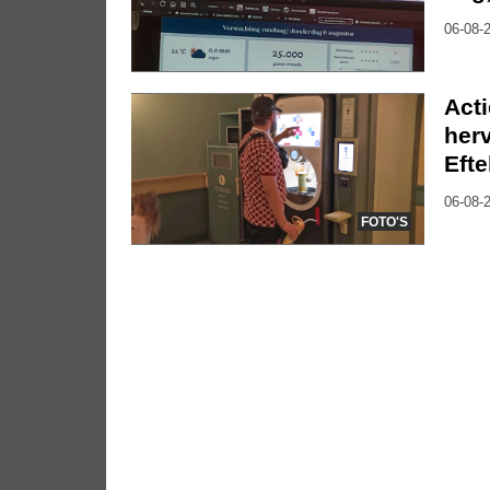
06-08-2
Act
herv
Efte
06-08-2
FOTO'S