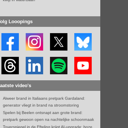
olg Looopings
aatste video's
Alweer brand in Italiaans pretpark Gardaland:
generator vliegt in brand na stroomstoring
Spelen bij Beelen ontsnapt aan grote brand:
pretpark gewoon open na nachtelijke schoonmaak
Toverspiegel in de Efteling krijgt AI-upgrade: boze