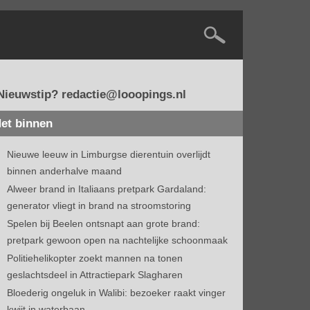
Nieuwstip? redactie@looopings.nl
et binnen
Nieuwe leeuw in Limburgse dierentuin overlijdt
binnen anderhalve maand
Alweer brand in Italiaans pretpark Gardaland:
generator vliegt in brand na stroomstoring
Spelen bij Beelen ontsnapt aan grote brand:
pretpark gewoon open na nachtelijke schoonmaak
Politiehelikopter zoekt mannen na tonen
geslachtsdeel in Attractiepark Slagharen
Bloederig ongeluk in Walibi: bezoeker raakt vinger
kwijt in waterbaan