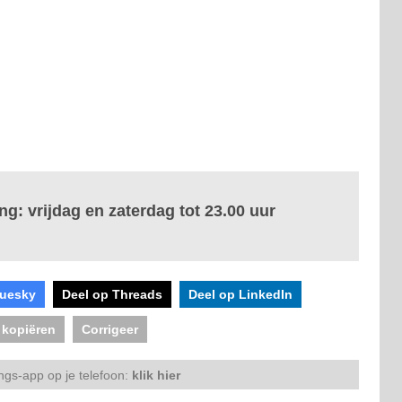
g: vrijdag en zaterdag tot 23.00 uur
luesky
Deel op Threads
Deel op LinkedIn
 kopiëren
Corrigeer
ngs-app op je telefoon:
klik hier