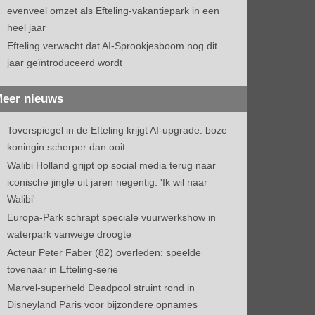
evenveel omzet als Efteling-vakantiepark in een
heel jaar
Efteling verwacht dat AI-Sprookjesboom nog dit
jaar geïntroduceerd wordt
eer nieuws
Toverspiegel in de Efteling krijgt AI-upgrade: boze
koningin scherper dan ooit
Walibi Holland grijpt op social media terug naar
iconische jingle uit jaren negentig: 'Ik wil naar
Walibi'
Europa-Park schrapt speciale vuurwerkshow in
waterpark vanwege droogte
Acteur Peter Faber (82) overleden: speelde
tovenaar in Efteling-serie
Marvel-superheld Deadpool struint rond in
Disneyland Paris voor bijzondere opnames