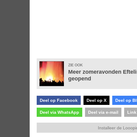
ZIE OOK
Meer zomeravonden Eftelin
geopend
Deel op Facebook
Deel op X
Deel op B
Deel via WhatsApp
Deel via e-mail
Link
Installeer de Looopi