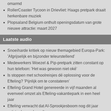
omarmd
RollerCoaster Tycoon in Drievliet: Haags pretpark draait
herkenbare muziek
Plopsaland Belgium onthult openingsdatum van grote
nieuwe attractie: maart 2027
Laatste audio
Snoeiharde kritiek op nieuw themagebied Europa-Park:
'Afgrijselijk en bijzonder teleurstellend'
Medewerkers Woezel & Pip-pretpark zitten constant op
hun telefoon: 'Het was gewoon niet oké'
Is stoppen met schoolreisjes dé oplossing voor de
Efteling? 'Pijnlijk om te constateren'
Efteling Grand Hotel genereerde in vijf maanden al
evenveel omzet als Efteling-vakantiepark in een heel
jaar
Efteling verwacht dat AI-Sprookjesboom nog dit jaar