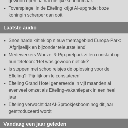
gewoon open na nachtelijke schoonmaak
Toverspiegel in de Efteling krijgt AI-upgrade: boze
koningin scherper dan ooit
Laatste audio
Snoeiharde kritiek op nieuw themagebied Europa-Park:
'Afgrijselijk en bijzonder teleurstellend'
Medewerkers Woezel & Pip-pretpark zitten constant op
hun telefoon: 'Het was gewoon niet oké'
Is stoppen met schoolreisjes dé oplossing voor de
Efteling? 'Pijnlijk om te constateren'
Efteling Grand Hotel genereerde in vijf maanden al
evenveel omzet als Efteling-vakantiepark in een heel
jaar
Efteling verwacht dat AI-Sprookjesboom nog dit jaar
geïntroduceerd wordt
Vandaag een jaar geleden