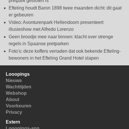
pretpark gesloten is
Efteling houdt Baron 1898 twee maanden dicht: dit gaat
er gebeuren
Video: Avonturenpark Hellendoorn presenteert
illusieshow met Alfredo Lorenzo
Geen broodje mee naar binnen: klacht over strenge
regels in Spaanse pretparken
Foto's: deze koffers verraden dat ook bekende Efteling-
bewoners in het Efteling Grand Hotel slapen
Looopings
Nieuws
Wachttijden
Webshop
About
Voorkeuren
Privacy
Extern
Looopings-app