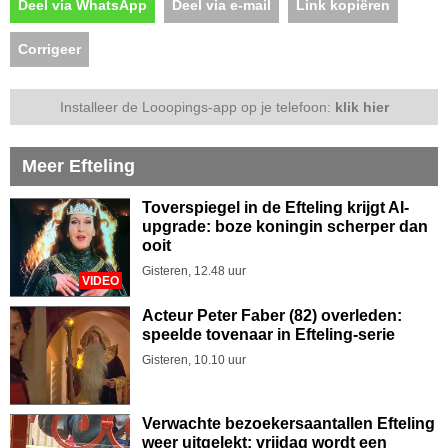
Deel via WhatsApp
Deel via e-mail
Link kopiëren
Corrigeer
Installeer de Looopings-app op je telefoon:
klik hier
Meer Efteling
Toverspiegel in de Efteling krijgt AI-
upgrade: boze koningin scherper dan
ooit
Gisteren, 12.48 uur
VIDEO
Acteur Peter Faber (82) overleden:
speelde tovenaar in Efteling-serie
Gisteren, 10.10 uur
Verwachte bezoekersaantallen Efteling
weer uitgelekt: vrijdag wordt een