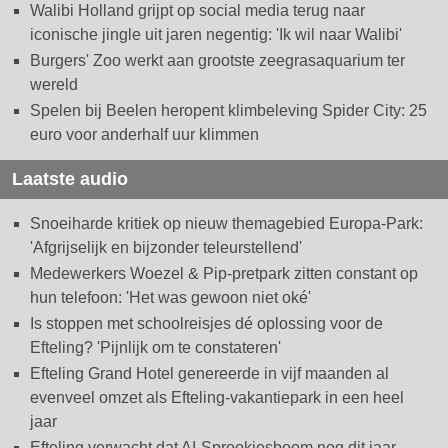
Walibi Holland grijpt op social media terug naar
iconische jingle uit jaren negentig: 'Ik wil naar Walibi'
Burgers' Zoo werkt aan grootste zeegrasaquarium ter
wereld
Spelen bij Beelen heropent klimbeleving Spider City: 25
euro voor anderhalf uur klimmen
Laatste audio
Snoeiharde kritiek op nieuw themagebied Europa-Park:
'Afgrijselijk en bijzonder teleurstellend'
Medewerkers Woezel & Pip-pretpark zitten constant op
hun telefoon: 'Het was gewoon niet oké'
Is stoppen met schoolreisjes dé oplossing voor de
Efteling? 'Pijnlijk om te constateren'
Efteling Grand Hotel genereerde in vijf maanden al
evenveel omzet als Efteling-vakantiepark in een heel
jaar
Efteling verwacht dat AI-Sprookjesboom nog dit jaar