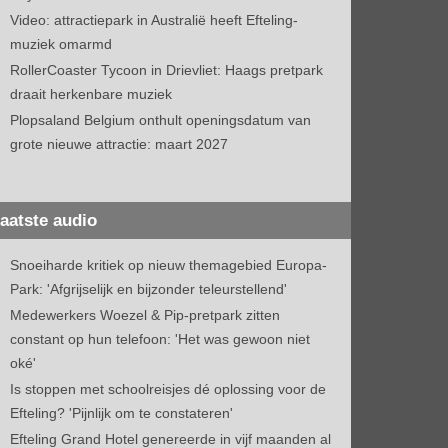
Video: attractiepark in Australië heeft Efteling-
muziek omarmd
RollerCoaster Tycoon in Drievliet: Haags pretpark
draait herkenbare muziek
Plopsaland Belgium onthult openingsdatum van
grote nieuwe attractie: maart 2027
aatste audio
Snoeiharde kritiek op nieuw themagebied Europa-
Park: 'Afgrijselijk en bijzonder teleurstellend'
Medewerkers Woezel & Pip-pretpark zitten
constant op hun telefoon: 'Het was gewoon niet
oké'
Is stoppen met schoolreisjes dé oplossing voor de
Efteling? 'Pijnlijk om te constateren'
Efteling Grand Hotel genereerde in vijf maanden al