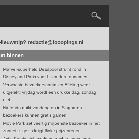
Nieuwstip? redactie@looopings.nl
et binnen
Marvel-superheld Deadpool struint rond in
Disneyland Paris voor bijzondere opnames
Verwachte bezoekersaantallen Efteling weer
uitgelekt: vrijdag wordt een drukke dag, zondag
niet
Nintendo duikt vandaag op in Slagharen:
bezoekers kunnen gratis gamen
Movie Park zet veertig miljoenste bezoeker in het
zonnetje: gezin krijgt flinke prijzenregen
Actie Foodwatch werkt averechts: hervulbare