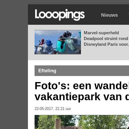
Nieuws
Marvel-superheld
Deadpool struint rond 
Disneyland Paris voor.
Efteling
Foto's: een wande
vakantiepark van d
22-05-2017, 22.21 uur