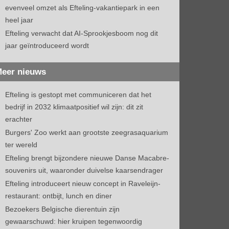
evenveel omzet als Efteling-vakantiepark in een
heel jaar
Efteling verwacht dat AI-Sprookjesboom nog dit
jaar geïntroduceerd wordt
eer nieuws
Efteling is gestopt met communiceren dat het
bedrijf in 2032 klimaatpositief wil zijn: dit zit
erachter
Burgers' Zoo werkt aan grootste zeegrasaquarium
ter wereld
Efteling brengt bijzondere nieuwe Danse Macabre-
souvenirs uit, waaronder duivelse kaarsendrager
Efteling introduceert nieuw concept in Raveleijn-
restaurant: ontbijt, lunch en diner
Bezoekers Belgische dierentuin zijn
gewaarschuwd: hier kruipen tegenwoordig