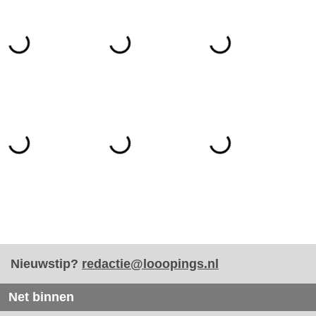
Nieuwstip?
redactie@looopings.nl
Net binnen