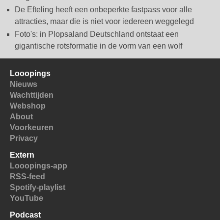
De Efteling heeft een onbeperkte fastpass voor alle
attracties, maar die is niet voor iedereen weggelegd
Foto's: in Plopsaland Deutschland ontstaat een
gigantische rotsformatie in de vorm van een wolf
Looopings
Nieuws
Wachttijden
Webshop
About
Voorkeuren
Privacy
Extern
Looopings-app
RSS-feed
Spotify-playlist
YouTube
Podcast