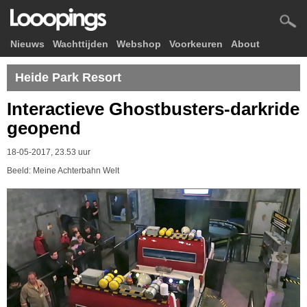
Nieuws
Wachttijden
Webshop
Voorkeuren
About
Heide Park Resort
Interactieve Ghostbusters-darkride
geopend
18-05-2017, 23.53 uur
Beeld: Meine Achterbahn Welt