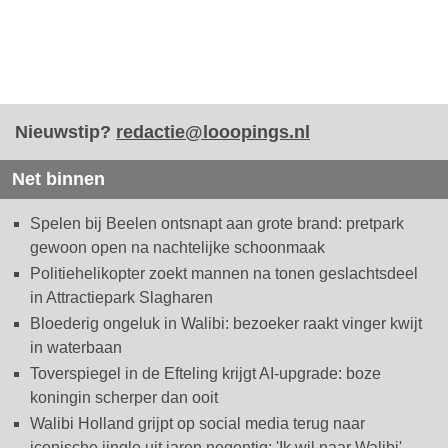
Nieuwstip?
redactie@looopings.nl
Net binnen
Spelen bij Beelen ontsnapt aan grote brand: pretpark
gewoon open na nachtelijke schoonmaak
Politiehelikopter zoekt mannen na tonen geslachtsdeel
in Attractiepark Slagharen
Bloederig ongeluk in Walibi: bezoeker raakt vinger kwijt
in waterbaan
Toverspiegel in de Efteling krijgt AI-upgrade: boze
koningin scherper dan ooit
Walibi Holland grijpt op social media terug naar
iconische jingle uit jaren negentig: 'Ik wil naar Walibi'