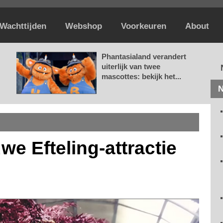
Wachttijden
Webshop
Voorkeuren
About
Phantasialand verandert
uiterlijk van twee
mascottes: bekijk het...
N
we Efteling-attractie