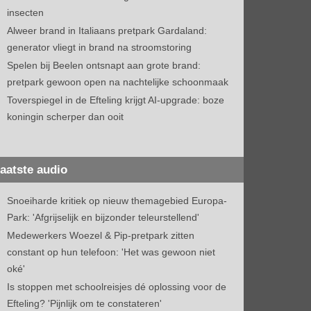
insecten
Alweer brand in Italiaans pretpark Gardaland:
generator vliegt in brand na stroomstoring
Spelen bij Beelen ontsnapt aan grote brand:
pretpark gewoon open na nachtelijke schoonmaak
Toverspiegel in de Efteling krijgt AI-upgrade: boze
koningin scherper dan ooit
aatste audio
Snoeiharde kritiek op nieuw themagebied Europa-
Park: 'Afgrijselijk en bijzonder teleurstellend'
Medewerkers Woezel & Pip-pretpark zitten
constant op hun telefoon: 'Het was gewoon niet
oké'
Is stoppen met schoolreisjes dé oplossing voor de
Efteling? 'Pijnlijk om te constateren'