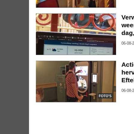
Ver
weer
dag
06-08-2
Act
herv
Efte
06-08-2
FOTO'S