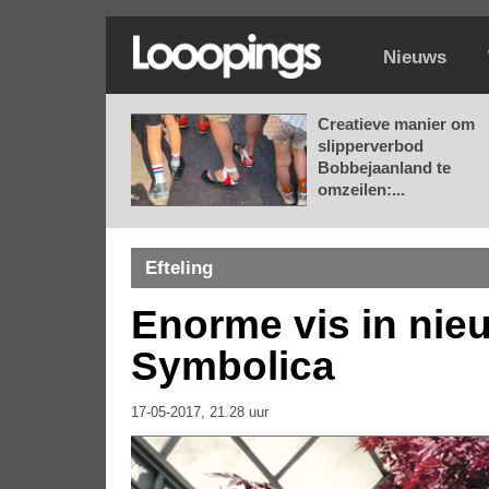
Nieuws
Creatieve manier om
slipperverbod
Bobbejaanland te
omzeilen:...
Efteling
Enorme vis in nieu
Symbolica
17-05-2017, 21.28 uur