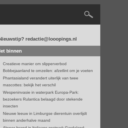
Nieuwstip? redactie@looopings.nl
et binnen
Creatieve manier om slipperverbod
Bobbejaanland te omzeilen: afzetlint om je voeten
Phantasialand verandert uiterlijk van twee
mascottes: bekijk het verschil
Wespeninvasie in waterpark Europa-Park:
bezoekers Rulantica belaagd door stekende
insecten
Nieuwe leeuw in Limburgse dierentuin overlijdt
binnen anderhalve maand
Alweer brand in Italiaans pretpark Gardaland: