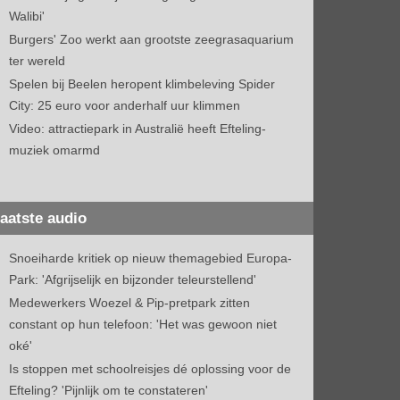
Walibi'
Burgers' Zoo werkt aan grootste zeegrasaquarium
ter wereld
Spelen bij Beelen heropent klimbeleving Spider
City: 25 euro voor anderhalf uur klimmen
Video: attractiepark in Australië heeft Efteling-
muziek omarmd
aatste audio
Snoeiharde kritiek op nieuw themagebied Europa-
Park: 'Afgrijselijk en bijzonder teleurstellend'
Medewerkers Woezel & Pip-pretpark zitten
constant op hun telefoon: 'Het was gewoon niet
oké'
Is stoppen met schoolreisjes dé oplossing voor de
Efteling? 'Pijnlijk om te constateren'