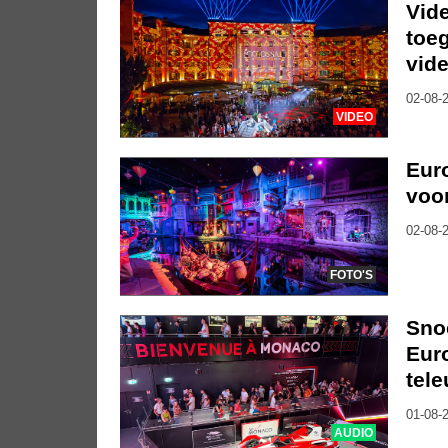
Vide
toe
vide
02-08-2
VIDEO
Euro
voor
02-08-2
FOTO'S
Sno
Euro
tele
01-08-2
AUDIO