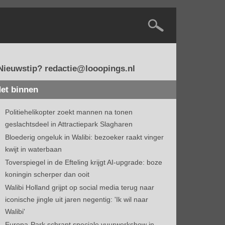
Nieuwstip? redactie@looopings.nl
et binnen
Politiehelikopter zoekt mannen na tonen
geslachtsdeel in Attractiepark Slagharen
Bloederig ongeluk in Walibi: bezoeker raakt vinger
kwijt in waterbaan
Toverspiegel in de Efteling krijgt AI-upgrade: boze
koningin scherper dan ooit
Walibi Holland grijpt op social media terug naar
iconische jingle uit jaren negentig: 'Ik wil naar
Walibi'
Europa-Park schrapt speciale vuurwerkshow in