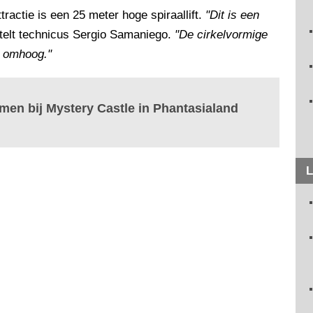
ractie is een 25 meter hoge spiraallift.
"Dit is een
rtelt technicus Sergio Samaniego.
"De cirkelvormige
es omhoog."
rmen bij Mystery Castle in Phantasialand
L