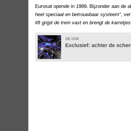
Eurosat opende in 1989. Bijzonder aan de att
heel speciaal en betrouwbaar systeem"
, ve
lift grijpt de trein vast en brengt de karretj
ZIE OOK
Exclusief: achter de sche