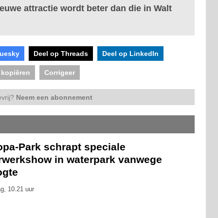
euwe attractie wordt beter dan die in Walt
luesky
Deel op Threads
Deel op LinkedIn
 kopiëren
Corrigeer
vrij?
Neem een abonnement
opa-Park schrapt speciale
rwerkshow in waterpark vanwege
ogte
g, 10.21 uur