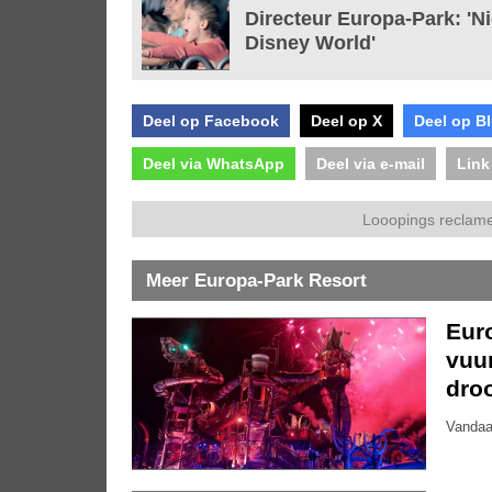
Directeur Europa-Park: 'Ni
Disney World'
Deel op Facebook
Deel op X
Deel op B
Deel via WhatsApp
Deel via e-mail
Link
Looopings reclame
Meer Europa-Park Resort
Eur
vuu
dro
Vandaa