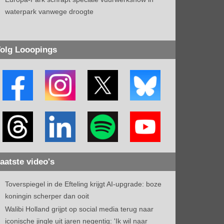
waterpark vanwege droogte
olg Looopings
aatste video's
Toverspiegel in de Efteling krijgt AI-upgrade: boze
koningin scherper dan ooit
Walibi Holland grijpt op social media terug naar
iconische jingle uit jaren negentig: 'Ik wil naar