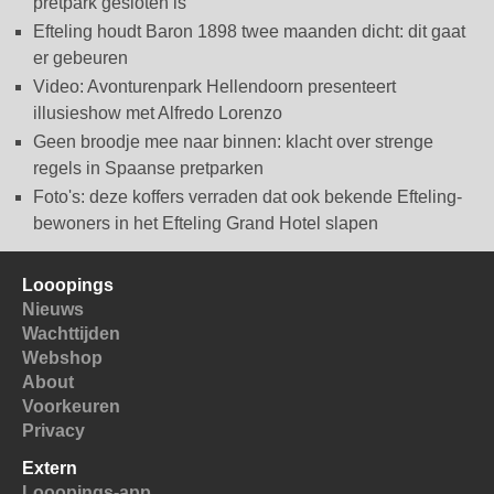
pretpark gesloten is
Efteling houdt Baron 1898 twee maanden dicht: dit gaat
er gebeuren
Video: Avonturenpark Hellendoorn presenteert
illusieshow met Alfredo Lorenzo
Geen broodje mee naar binnen: klacht over strenge
regels in Spaanse pretparken
Foto's: deze koffers verraden dat ook bekende Efteling-
bewoners in het Efteling Grand Hotel slapen
Looopings
Nieuws
Wachttijden
Webshop
About
Voorkeuren
Privacy
Extern
Looopings-app