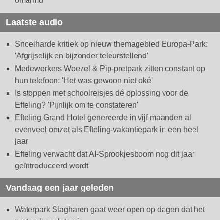
omarmd
Laatste audio
Snoeiharde kritiek op nieuw themagebied Europa-Park:
'Afgrijselijk en bijzonder teleurstellend'
Medewerkers Woezel & Pip-pretpark zitten constant op
hun telefoon: 'Het was gewoon niet oké'
Is stoppen met schoolreisjes dé oplossing voor de
Efteling? 'Pijnlijk om te constateren'
Efteling Grand Hotel genereerde in vijf maanden al
evenveel omzet als Efteling-vakantiepark in een heel
jaar
Efteling verwacht dat AI-Sprookjesboom nog dit jaar
geïntroduceerd wordt
Vandaag een jaar geleden
Waterpark Slagharen gaat weer open op dagen dat het