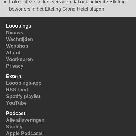
Foto's: deze koffers verraden dat ook bekende Efteling-
bewoners in het Efteling Grand Hotel slapen
Looopings
Nieuws
Wachttijden
Webshop
About
Voorkeuren
Privacy
Extern
Looopings-app
RSS-feed
Spotify-playlist
YouTube
Podcast
Alle afleveringen
Spotify
Apple Podcasts