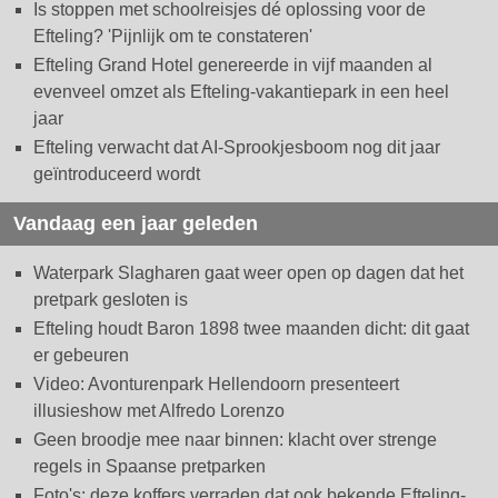
Is stoppen met schoolreisjes dé oplossing voor de
Efteling? 'Pijnlijk om te constateren'
Efteling Grand Hotel genereerde in vijf maanden al
evenveel omzet als Efteling-vakantiepark in een heel
jaar
Efteling verwacht dat AI-Sprookjesboom nog dit jaar
geïntroduceerd wordt
Vandaag een jaar geleden
Waterpark Slagharen gaat weer open op dagen dat het
pretpark gesloten is
Efteling houdt Baron 1898 twee maanden dicht: dit gaat
er gebeuren
Video: Avonturenpark Hellendoorn presenteert
illusieshow met Alfredo Lorenzo
Geen broodje mee naar binnen: klacht over strenge
regels in Spaanse pretparken
Foto's: deze koffers verraden dat ook bekende Efteling-