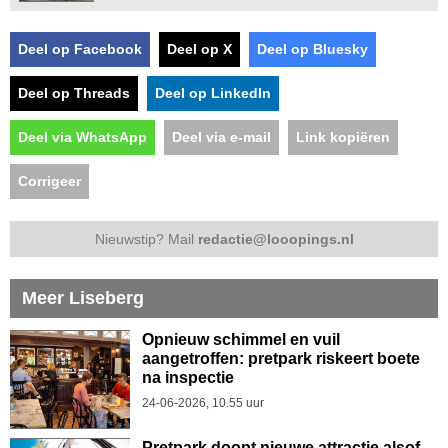
Deel op Facebook
Deel op X
Deel op Bluesky
Deel op Threads
Deel op LinkedIn
Deel via WhatsApp
Deel via e-mail
Link kopiëren
Corrigeer
Nieuwstip? Mail
redactie@looopings.nl
Meer Liseberg
Opnieuw schimmel en vuil
aangetroffen: pretpark riskeert boete
na inspectie
24-06-2026, 10.55 uur
Pretpark doopt nieuwe attractie alsof