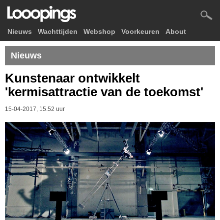
Nieuws
Wachttijden
Webshop
Voorkeuren
About
Nieuws
Kunstenaar ontwikkelt
'kermisattractie van de toekomst'
15-04-2017, 15.52 uur