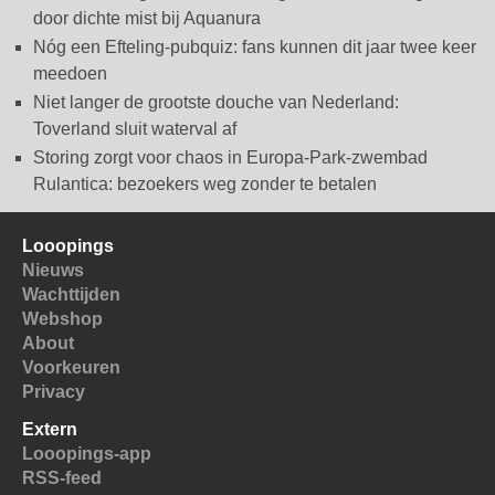
door dichte mist bij Aquanura
Nóg een Efteling-pubquiz: fans kunnen dit jaar twee keer
meedoen
Niet langer de grootste douche van Nederland:
Toverland sluit waterval af
Storing zorgt voor chaos in Europa-Park-zwembad
Rulantica: bezoekers weg zonder te betalen
Looopings
Nieuws
Wachttijden
Webshop
About
Voorkeuren
Privacy
Extern
Looopings-app
RSS-feed