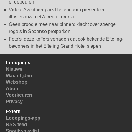
er gebeuren
Video: Avonturenpark Hellendoorn presenteert
illusieshow met Alfredo Lorenzo
Geen broodje mee naar binnen: klacht over strenge
regels in Spaanse pretparken
Foto's: deze koffers verraden dat ook bekende Efteling-
bewoners in het Efteling Grand Hotel slapen
Looopings
Nieuws
Wachttijden
Webshop
About
Voorkeuren
Privacy
Extern
Looopings-app
RSS-feed
Spotify-playlist