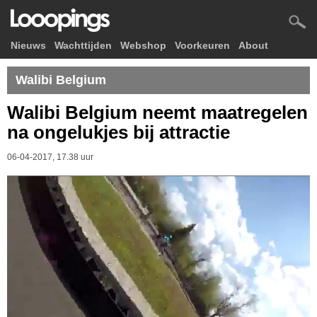
Nieuws
Wachttijden
Webshop
Voorkeuren
About
Walibi Belgium
Walibi Belgium neemt maatregelen
na ongelukjes bij attractie
06-04-2017, 17.38 uur