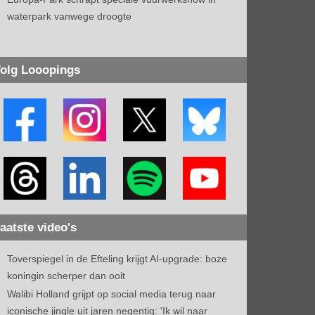
waterpark vanwege droogte
olg Looopings
aatste video's
Toverspiegel in de Efteling krijgt AI-upgrade: boze
koningin scherper dan ooit
Walibi Holland grijpt op social media terug naar
iconische jingle uit jaren negentig: 'Ik wil naar