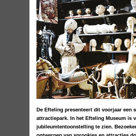
De Efteling presenteert dit voorjaar een s
attractiepark. In het Efteling Museum is
jubileumtentoonstelling te zien. Bezoek
ontwerpen van sprookjes en attracties do