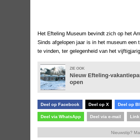
Het Efteling Museum bevindt zich op het Anto
Sinds afgelopen jaar is in het museum een ti
te vinden, ter gelegenheid van het vijftigjar
ZIE OOK
Nieuw Efteling-vakantiep
open
Deel op Facebook
Deel op X
Deel op B
Deel via WhatsApp
Deel via e-mail
Link
Nieuwstip? Ma