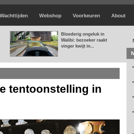
Wachttijden
Webshop
Voorkeuren
About
Bloederig ongeluk in
Walibi: bezoeker raakt
vinger kwijt in...
N
e tentoonstelling in