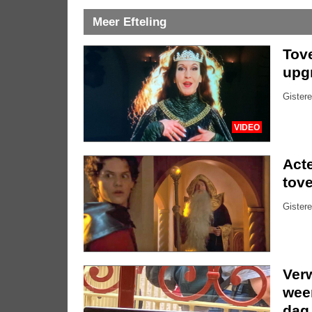
Meer Efteling
Tove
upg
Gistere
VIDEO
Acte
tove
Gistere
Ver
weer
dag