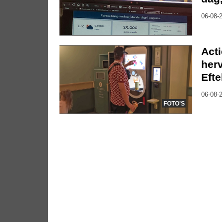
06-08-2
Act
herv
Efte
06-08-2
FOTO'S