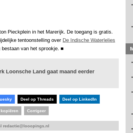
n Pieckplein in het Marerijk. De toegang is gratis.
jdelijke tentoonstelling over
De Indische Waterlelies
ig bestaan van het sprookje.
■
M
ark Loonsche Land gaat maand eerder
luesky
Deel op Threads
Deel op LinkedIn
 kopiëren
Corrigeer
il
redactie@looopings.nl