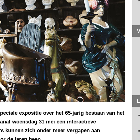
V
L
peciale expositie over het 65-jarig bestaan van het
 vanaf woensdag 31 mei een interactieve
ers kunnen zich onder meer vergapen aan
or de jaren heen.