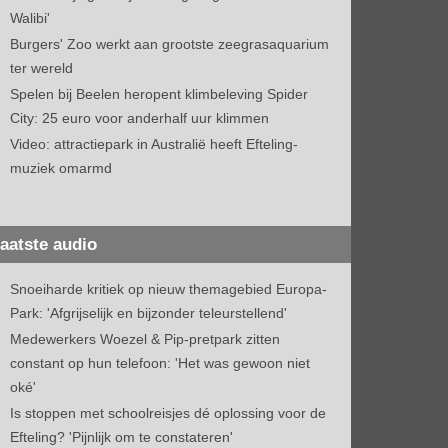
Walibi'
Burgers' Zoo werkt aan grootste zeegrasaquarium
ter wereld
Spelen bij Beelen heropent klimbeleving Spider
City: 25 euro voor anderhalf uur klimmen
Video: attractiepark in Australië heeft Efteling-
muziek omarmd
aatste audio
Snoeiharde kritiek op nieuw themagebied Europa-
Park: 'Afgrijselijk en bijzonder teleurstellend'
Medewerkers Woezel & Pip-pretpark zitten
constant op hun telefoon: 'Het was gewoon niet
oké'
Is stoppen met schoolreisjes dé oplossing voor de
Efteling? 'Pijnlijk om te constateren'