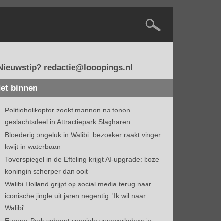
Nieuwstip? redactie@looopings.nl
et binnen
Politiehelikopter zoekt mannen na tonen
geslachtsdeel in Attractiepark Slagharen
Bloederig ongeluk in Walibi: bezoeker raakt vinger
kwijt in waterbaan
Toverspiegel in de Efteling krijgt AI-upgrade: boze
koningin scherper dan ooit
Walibi Holland grijpt op social media terug naar
iconische jingle uit jaren negentig: 'Ik wil naar
Walibi'
Europa-Park schrapt speciale vuurwerkshow in