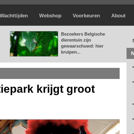
Wachttijden
Webshop
Voorkeuren
About
Bezoekers Belgische
dierentuin zijn
.
gewaarschuwd: hier
kruipen...
N
iepark krijgt groot