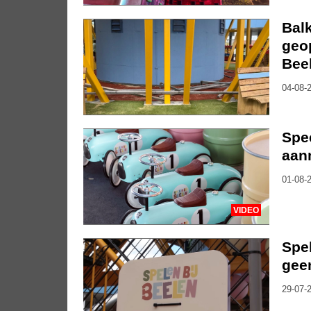
Bal
geo
Bee
04-08-2
Spee
aanm
01-08-2
VIDEO
Spel
geen
29-07-2