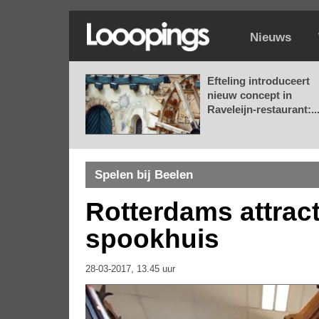
Nieuws
Efteling introduceert
nieuw concept in
Raveleijn-restaurant:..
Spelen bij Beelen
Rotterdams attract
spookhuis
28-03-2017, 13.45 uur