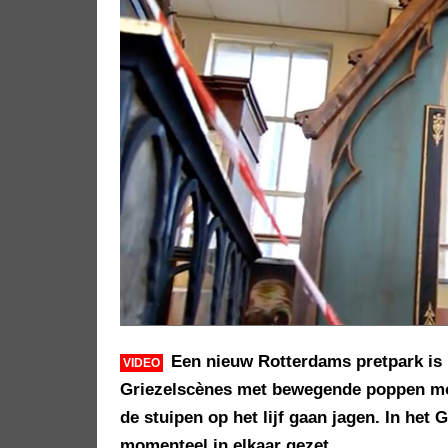
Een nieuw Rotterdams pretpark is
VIDEO
Griezelscènes met bewegende poppen mo
de stuipen op het lijf gaan jagen. In het
momenteel in elkaar gezet.