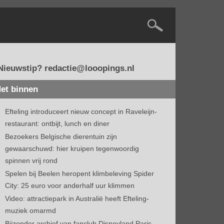
Nieuwstip? redactie@looopings.nl
et binnen
Efteling introduceert nieuw concept in Raveleijn-
restaurant: ontbijt, lunch en diner
Bezoekers Belgische dierentuin zijn
gewaarschuwd: hier kruipen tegenwoordig
spinnen vrij rond
Spelen bij Beelen heropent klimbeleving Spider
City: 25 euro voor anderhalf uur klimmen
Video: attractiepark in Australië heeft Efteling-
muziek omarmd
Bijzonder archief van fanclub Disneyland Paris