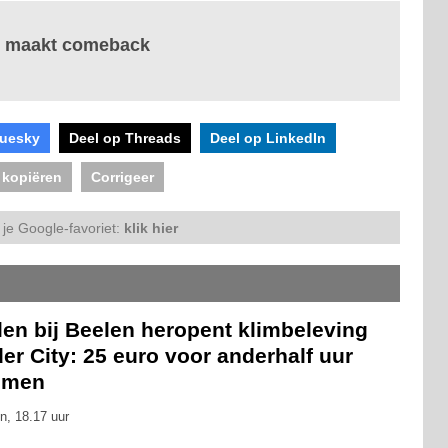
it maakt comeback
luesky
Deel op Threads
Deel op LinkedIn
 kopiëren
Corrigeer
je Google-favoriet:
klik hier
len bij Beelen heropent klimbeleving
er City: 25 euro voor anderhalf uur
mmen
n, 18.17 uur