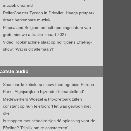
muziek omarmd
RollerCoaster Tycoon in Drievliet: Haags pretpark
draait herkenbare muziek
Plopsaland Belgium onthult openingsdatum van
grote nieuwe attractie: maart 2027
Video: rookmachine slaat op hol tijdens Efteling-
show: 'Wat ís dit allemaal?!'
aatste audio
Snoeiharde kritiek op nieuw themagebied Europa-
Park: 'Afgrijselijk en bijzonder teleurstellend'
Medewerkers Woezel & Pip-pretpark zitten
constant op hun telefoon: 'Het was gewoon niet
oké'
Is stoppen met schoolreisjes dé oplossing voor de
Efteling? 'Pijnlijk om te constateren'