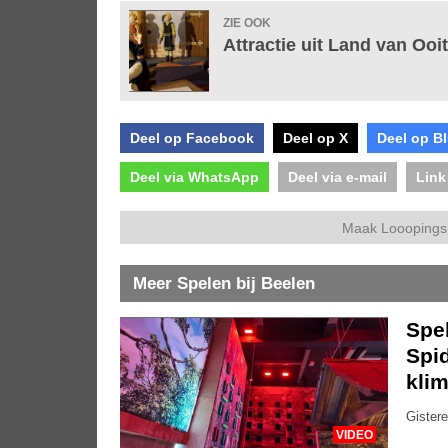
ZIE OOK
Attractie uit Land van Oo
Deel op Facebook
Deel op X
Deel op B
Deel via WhatsApp
Deel via e-mail
Link
Maak Looopings 
Meer Spelen bij Beelen
Spe
Spid
kli
Gistere
VIDEO