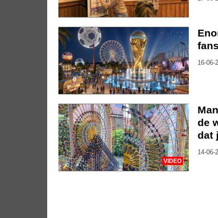
Eno
fan
16-06-2
Man
de w
dat 
14-06-2
VIDEO