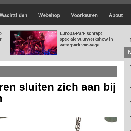
Wachttijden
Webshop
Voorkeuren
About
p
Europa-Park schrapt
r
speciale vuurwerkshow in
waterpark vanwege...
N
en sluiten zich aan bij
n