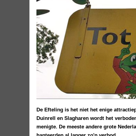
De Efteling is het niet het enige attracti
Duinrell en Slagharen wordt het verbode
menigte. De meeste andere grote Nederla
hanteerden al langer zo'n verbod.