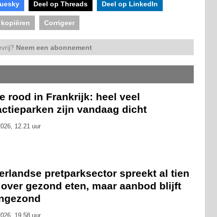
luesky
Deel op Threads
Deel op LinkedIn
 kopiëren
Corrigeer
vrij?
Neem een abonnement
 rood in Frankrijk: heel veel
actieparken zijn vandaag dicht
026, 12.21 uur
rlandse pretparksector spreekt al tien
 over gezond eten, maar aanbod blijft
ongezond
026, 19.58 uur