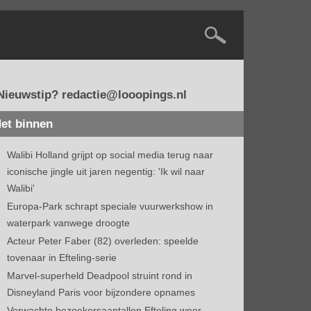
Nieuwstip? redactie@looopings.nl
et binnen
Walibi Holland grijpt op social media terug naar
iconische jingle uit jaren negentig: 'Ik wil naar
Walibi'
Europa-Park schrapt speciale vuurwerkshow in
waterpark vanwege droogte
Acteur Peter Faber (82) overleden: speelde
tovenaar in Efteling-serie
Marvel-superheld Deadpool struint rond in
Disneyland Paris voor bijzondere opnames
Verwachte bezoekersaantallen Efteling weer