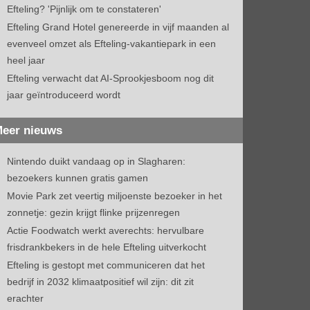
Efteling? 'Pijnlijk om te constateren'
Efteling Grand Hotel genereerde in vijf maanden al
evenveel omzet als Efteling-vakantiepark in een
heel jaar
Efteling verwacht dat AI-Sprookjesboom nog dit
jaar geïntroduceerd wordt
eer nieuws
Nintendo duikt vandaag op in Slagharen:
bezoekers kunnen gratis gamen
Movie Park zet veertig miljoenste bezoeker in het
zonnetje: gezin krijgt flinke prijzenregen
Actie Foodwatch werkt averechts: hervulbare
frisdrankbekers in de hele Efteling uitverkocht
Efteling is gestopt met communiceren dat het
bedrijf in 2032 klimaatpositief wil zijn: dit zit
erachter