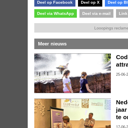
Deel op Facebook
Deel op X
Deel op B
Deel via WhatsApp
Deel via e-mail
Link
Looopings reclame
Meer nieuws
Code
attr
25-06-2
Nede
jaar
te 
17-06-2