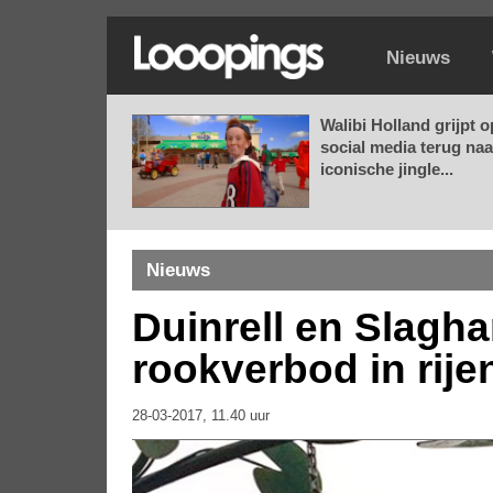
Nieuws
Walibi Holland grijpt o
social media terug naa
iconische jingle...
Nieuws
Duinrell en Slaghar
rookverbod in rije
28-03-2017, 11.40 uur