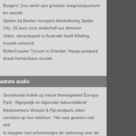
Burgers' Zoo werkt aan grootste zeegrasaquarium
ter wereld
Spelen bij Beelen heropent klimbeleving Spider
City: 25 euro voor anderhalf uur klimmen
Video: attractiepark in Australië heeft Efteling-
muziek omarmd
RollerCoaster Tycoon in Drievliet: Haags pretpark
draait herkenbare muziek
aatste audio
Snoeiharde kritiek op nieuw themagebied Europa-
Park: 'Afgrijselijk en bijzonder teleurstellend'
Medewerkers Woezel & Pip-pretpark zitten
constant op hun telefoon: 'Het was gewoon niet
oké'
Is stoppen met schoolreisjes dé oplossing voor de