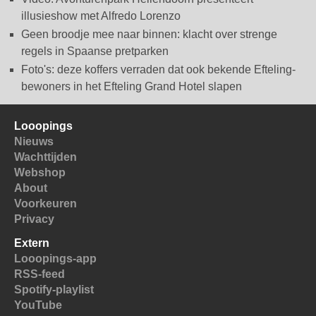
illusieshow met Alfredo Lorenzo
Geen broodje mee naar binnen: klacht over strenge
regels in Spaanse pretparken
Foto's: deze koffers verraden dat ook bekende Efteling-
bewoners in het Efteling Grand Hotel slapen
Looopings
Nieuws
Wachttijden
Webshop
About
Voorkeuren
Privacy
Extern
Looopings-app
RSS-feed
Spotify-playlist
YouTube