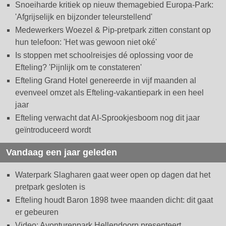
Snoeiharde kritiek op nieuw themagebied Europa-Park:
'Afgrijselijk en bijzonder teleurstellend'
Medewerkers Woezel & Pip-pretpark zitten constant op
hun telefoon: 'Het was gewoon niet oké'
Is stoppen met schoolreisjes dé oplossing voor de
Efteling? 'Pijnlijk om te constateren'
Efteling Grand Hotel genereerde in vijf maanden al
evenveel omzet als Efteling-vakantiepark in een heel
jaar
Efteling verwacht dat AI-Sprookjesboom nog dit jaar
geïntroduceerd wordt
Vandaag een jaar geleden
Waterpark Slagharen gaat weer open op dagen dat het
pretpark gesloten is
Efteling houdt Baron 1898 twee maanden dicht: dit gaat
er gebeuren
Video: Avonturenpark Hellendoorn presenteert