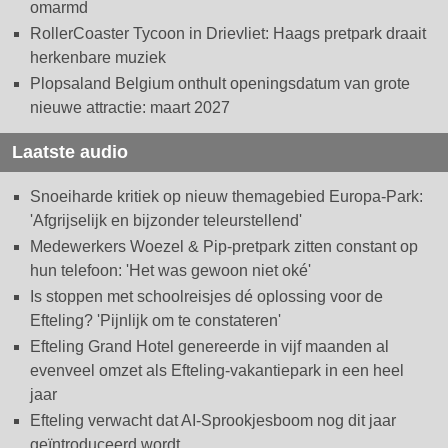
omarmd
RollerCoaster Tycoon in Drievliet: Haags pretpark draait
herkenbare muziek
Plopsaland Belgium onthult openingsdatum van grote
nieuwe attractie: maart 2027
Laatste audio
Snoeiharde kritiek op nieuw themagebied Europa-Park:
'Afgrijselijk en bijzonder teleurstellend'
Medewerkers Woezel & Pip-pretpark zitten constant op
hun telefoon: 'Het was gewoon niet oké'
Is stoppen met schoolreisjes dé oplossing voor de
Efteling? 'Pijnlijk om te constateren'
Efteling Grand Hotel genereerde in vijf maanden al
evenveel omzet als Efteling-vakantiepark in een heel
jaar
Efteling verwacht dat AI-Sprookjesboom nog dit jaar
geïntroduceerd wordt