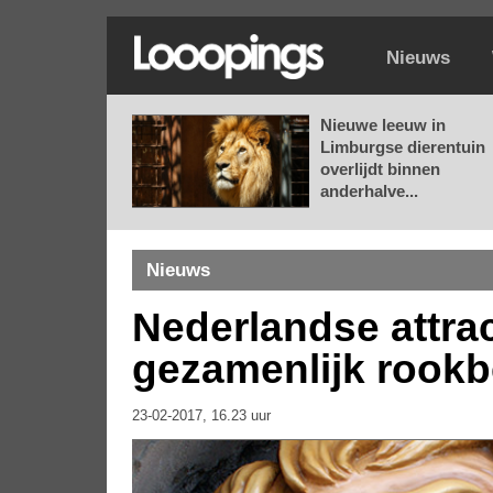
Nieuws
Nieuwe leeuw in
Limburgse dierentuin
overlijdt binnen
anderhalve...
Nieuws
Nederlandse attra
gezamenlijk rookb
23-02-2017, 16.23 uur