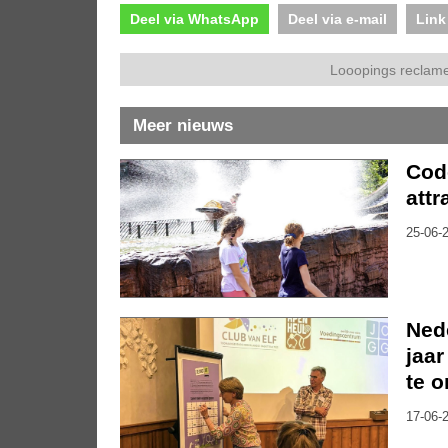
Deel via WhatsApp
Deel via e-mail
Link
Looopings reclame
Meer nieuws
Code
attr
25-06-2
Nede
jaar
te 
17-06-2