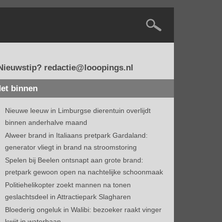
Nieuwstip? redactie@looopings.nl
et binnen
Nieuwe leeuw in Limburgse dierentuin overlijdt
binnen anderhalve maand
Alweer brand in Italiaans pretpark Gardaland:
generator vliegt in brand na stroomstoring
Spelen bij Beelen ontsnapt aan grote brand:
pretpark gewoon open na nachtelijke schoonmaak
Politiehelikopter zoekt mannen na tonen
geslachtsdeel in Attractiepark Slagharen
Bloederig ongeluk in Walibi: bezoeker raakt vinger
kwijt in waterbaan