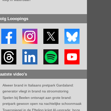
olg Looopings
aatste video's
Alweer brand in Italiaans pretpark Gardaland:
generator vliegt in brand na stroomstoring
Spelen bij Beelen ontsnapt aan grote brand:
pretpark gewoon open na nachtelijke schoonmaak
Toverspiegel in de Efteling krijgt AI-upgrade: boze