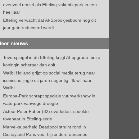
evenveel omzet als Efteling-vakantiepark in een
heel jaar
Efteling verwacht dat AI-Sprookjesboom nog dit
jaar geïntroduceerd wordt
eer nieuws
Toverspiegel in de Efteling krijgt AI-upgrade: boze
koningin scherper dan ooit
Walibi Holland grijpt op social media terug naar
iconische jingle uit jaren negentig: 'Ik wil naar
Walibi'
Europa-Park schrapt speciale vuurwerkshow in
waterpark vanwege droogte
Acteur Peter Faber (82) overleden: speelde
tovenaar in Efteling-serie
Marvel-superheld Deadpool struint rond in
Disneyland Paris voor bijzondere opnames