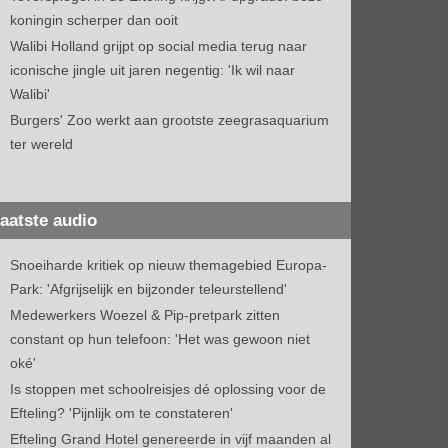
koningin scherper dan ooit
Walibi Holland grijpt op social media terug naar
iconische jingle uit jaren negentig: 'Ik wil naar
Walibi'
Burgers' Zoo werkt aan grootste zeegrasaquarium
ter wereld
aatste audio
Snoeiharde kritiek op nieuw themagebied Europa-
Park: 'Afgrijselijk en bijzonder teleurstellend'
Medewerkers Woezel & Pip-pretpark zitten
constant op hun telefoon: 'Het was gewoon niet
oké'
Is stoppen met schoolreisjes dé oplossing voor de
Efteling? 'Pijnlijk om te constateren'
Efteling Grand Hotel genereerde in vijf maanden al