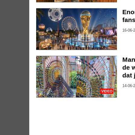
Eno
fan
16-06-2
Man
de w
dat 
14-06-2
VIDEO