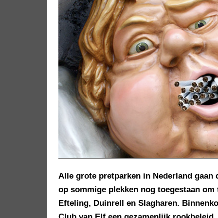
Alle grote pretparken in Nederland gaan 
op sommige plekken nog toegestaan om te
Efteling, Duinrell en Slagharen. Binnenk
Club van Elf een gezamenlijk rookbeleid.