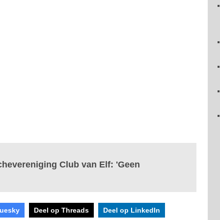
chevereniging Club van Elf: 'Geen
luesky
Deel op Threads
Deel op LinkedIn