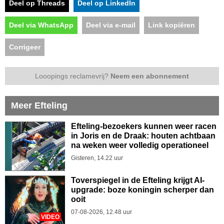
Deel op Threads
Deel op LinkedIn
Deel via WhatsApp
Deel via e-mail
Link kopiëren
Corrigeer
Looopings reclamevrij?
Neem een abonnement
Meer Efteling
Efteling-bezoekers kunnen weer racen
in Joris en de Draak: houten achtbaan
na weken weer volledig operationeel
Gisteren, 14.22 uur
Toverspiegel in de Efteling krijgt AI-
upgrade: boze koningin scherper dan
ooit
07-08-2026, 12.48 uur
VIDEO