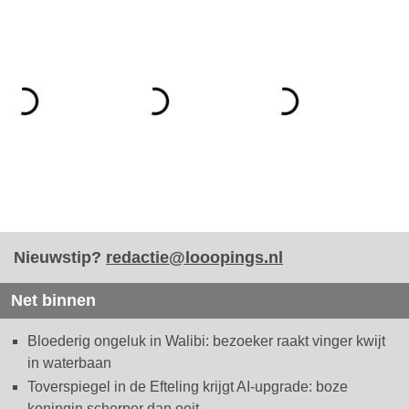
Nieuwstip?
redactie@looopings.nl
Net binnen
Bloederig ongeluk in Walibi: bezoeker raakt vinger kwijt
in waterbaan
Toverspiegel in de Efteling krijgt AI-upgrade: boze
koningin scherper dan ooit