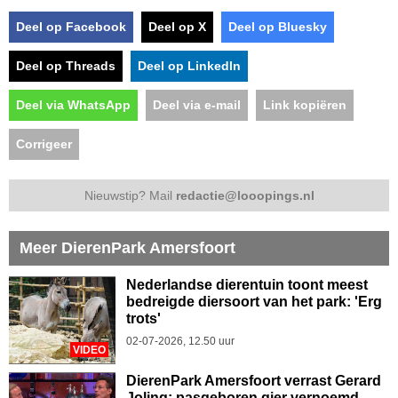
Deel op Facebook
Deel op X
Deel op Bluesky
Deel op Threads
Deel op LinkedIn
Deel via WhatsApp
Deel via e-mail
Link kopiëren
Corrigeer
Nieuwstip? Mail
redactie@looopings.nl
Meer DierenPark Amersfoort
Nederlandse dierentuin toont meest
bedreigde diersoort van het park: 'Erg
trots'
02-07-2026, 12.50 uur
VIDEO
DierenPark Amersfoort verrast Gerard
Joling: pasgeboren gier vernoemd