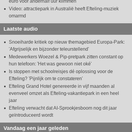
euro voor anderhalf uur klimmen
Video: attractiepark in Australië heeft Efteling-muziek
omarmd
Laatste audio
Snoeiharde kritiek op nieuw themagebied Europa-Park:
'Afgrijselijk en bijzonder teleurstellend'
Medewerkers Woezel & Pip-pretpark zitten constant op
hun telefoon: 'Het was gewoon niet oké'
Is stoppen met schoolreisjes dé oplossing voor de
Efteling? 'Pijnlijk om te constateren'
Efteling Grand Hotel genereerde in vijf maanden al
evenveel omzet als Efteling-vakantiepark in een heel
jaar
Efteling verwacht dat AI-Sprookjesboom nog dit jaar
geïntroduceerd wordt
Vandaag een jaar geleden