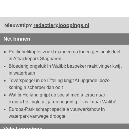
Nieuwstip?
redactie@looopings.nl
Net binnen
Politiehelikopter zoekt mannen na tonen geslachtsdeel
in Attractiepark Slagharen
Bloederig ongeluk in Walibi: bezoeker raakt vinger kwijt
in waterbaan
Toverspiegel in de Efteling krijgt AI-upgrade: boze
koningin scherper dan ooit
Walibi Holland grijpt op social media terug naar
iconische jingle uit jaren negentig: 'Ik wil naar Walibi'
Europa-Park schrapt speciale vuurwerkshow in
waterpark vanwege droogte
Volg Looopings