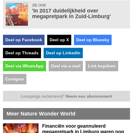
ZIE OOK
'In 2017 duidelijkheid over
megapretpark in Zuid-Limburg'
Deel op Facebook
Deel op X
Deel op Bluesky
Deel op Threads
Deel op LinkedIn
Deel via WhatsApp
Deel via e-mail
Link kopiëren
Corrigeer
Looopings reclamevrij?
Neem een abonnement
Meer Nature Wonder World
Financiën voor geannuleerd
megapretpark in Limburg waren nog