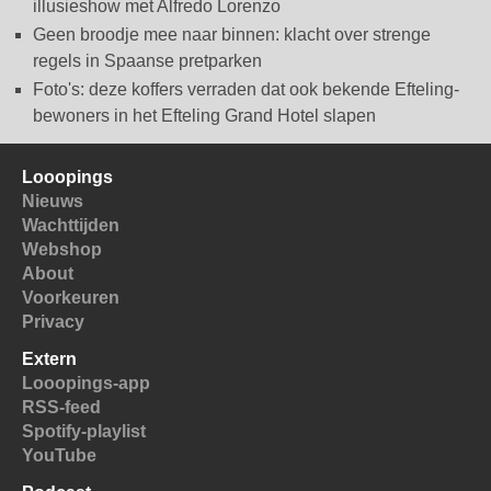
illusieshow met Alfredo Lorenzo
Geen broodje mee naar binnen: klacht over strenge
regels in Spaanse pretparken
Foto's: deze koffers verraden dat ook bekende Efteling-
bewoners in het Efteling Grand Hotel slapen
Looopings
Nieuws
Wachttijden
Webshop
About
Voorkeuren
Privacy
Extern
Looopings-app
RSS-feed
Spotify-playlist
YouTube