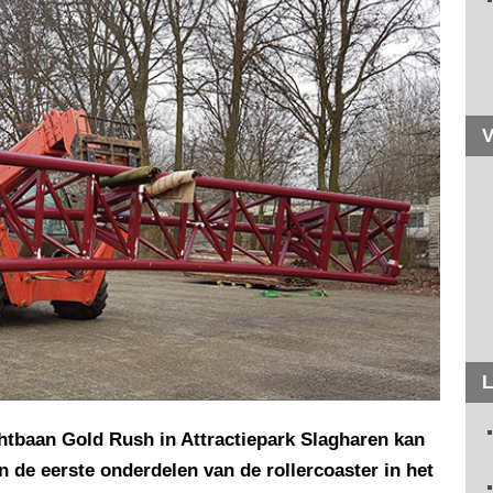
V
L
tbaan Gold Rush in Attractiepark Slagharen kan
 de eerste onderdelen van de rollercoaster in het