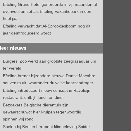
Efteling Grand Hotel genereerde in vijf maanden al
evenveel omzet als Efteling-vakantiepark in een
heel jaar
Efteling verwacht dat AI-Sprookjesboom nog dit
jaar geïntroduceerd wordt
eer nieuws
Burgers' Zoo werkt aan grootste zeegrasaquarium
ter wereld
Efteling brengt bijzondere nieuwe Danse Macabre-
souvenirs uit, waaronder duivelse kaarsendrager
Efteling introduceert nieuw concept in Raveleijn-
restaurant: ontbijt, lunch en diner
Bezoekers Belgische dierentuin zijn
gewaarschuwd: hier kruipen tegenwoordig
spinnen vrij rond
Spelen bij Beelen heropent klimbeleving Spider