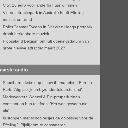
City: 25 euro voor anderhalf uur klimmen
Video: attractiepark in Australië heeft Efteling-
muziek omarmd
RollerCoaster Tycoon in Drievliet: Haags pretpark
draait herkenbare muziek
Plopsaland Belgium onthult openingsdatum van
grote nieuwe attractie: maart 2027
aatste audio
Snoeiharde kritiek op nieuw themagebied Europa-
Park: 'Afgrijselijk en bijzonder teleurstellend'
Medewerkers Woezel & Pip-pretpark zitten
constant op hun telefoon: 'Het was gewoon niet
oké'
Is stoppen met schoolreisjes dé oplossing voor de
Efteling? 'Pijnlijk om te constateren'