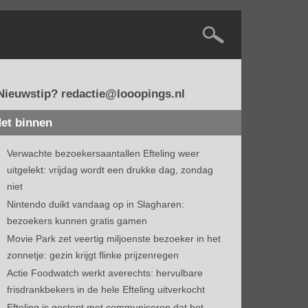
Nieuwstip? redactie@looopings.nl
et binnen
Verwachte bezoekersaantallen Efteling weer
uitgelekt: vrijdag wordt een drukke dag, zondag
niet
Nintendo duikt vandaag op in Slagharen:
bezoekers kunnen gratis gamen
Movie Park zet veertig miljoenste bezoeker in het
zonnetje: gezin krijgt flinke prijzenregen
Actie Foodwatch werkt averechts: hervulbare
frisdrankbekers in de hele Efteling uitverkocht
Efteling is gestopt met communiceren dat het