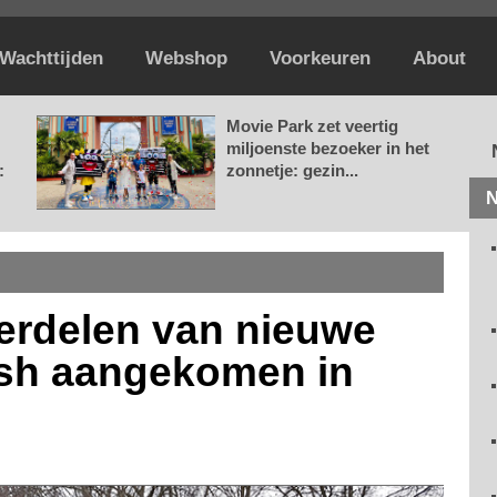
Wachttijden
Webshop
Voorkeuren
About
Movie Park zet veertig
miljoenste bezoeker in het
:
zonnetje: gezin...
N
derdelen van nieuwe
sh aangekomen in