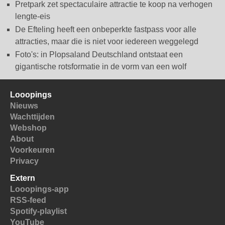
Pretpark zet spectaculaire attractie te koop na verhogen
lengte-eis
De Efteling heeft een onbeperkte fastpass voor alle
attracties, maar die is niet voor iedereen weggelegd
Foto's: in Plopsaland Deutschland ontstaat een
gigantische rotsformatie in de vorm van een wolf
Looopings
Nieuws
Wachttijden
Webshop
About
Voorkeuren
Privacy
Extern
Looopings-app
RSS-feed
Spotify-playlist
YouTube