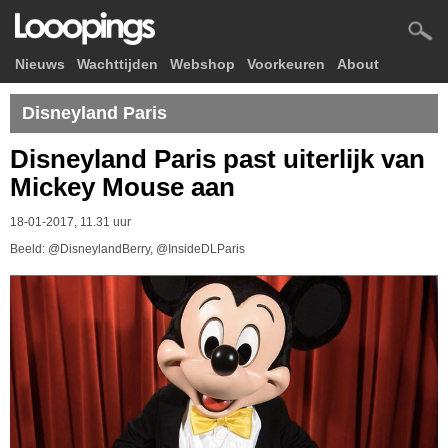
Nieuws
Wachttijden
Webshop
Voorkeuren
About
Disneyland Paris
Disneyland Paris past uiterlijk van
Mickey Mouse aan
18-01-2017, 11.31 uur
Beeld: @DisneylandBerry, @InsideDLParis