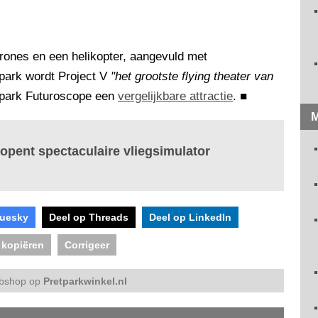
ones en een helikopter, aangevuld met
park wordt Project V
"het grootste flying theater van
apark Futuroscope een
vergelijkbare attractie
.
■
M
 opent spectaculaire vliegsimulator
luesky
Deel op Threads
Deel op LinkedIn
 kopiëren
Corrigeer
bshop op
Pretparkwinkel.nl