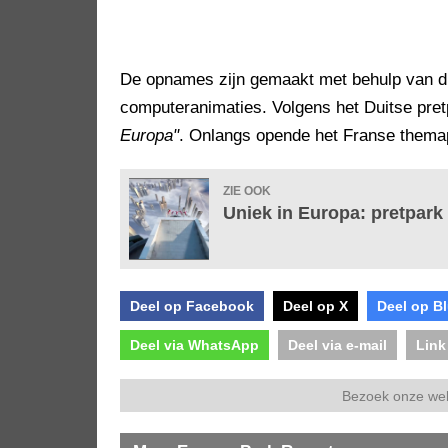
De opnames zijn gemaakt met behulp van dr
computeranimaties. Volgens het Duitse pret
Europa"
. Onlangs opende het Franse them
ZIE OOK
Uniek in Europa: pretpark
Deel op Facebook
Deel op X
Deel op B
Deel via WhatsApp
Deel via e-mail
Link
Bezoek onze we