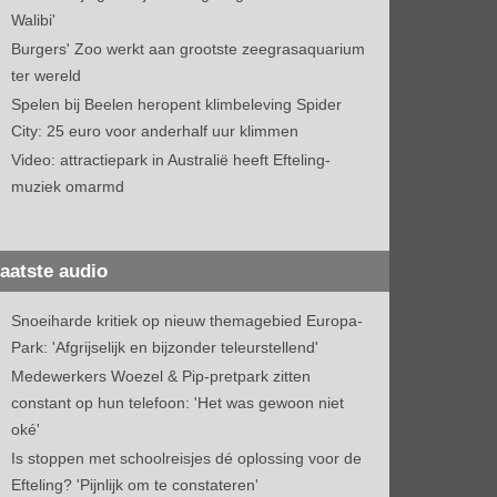
Walibi'
Burgers' Zoo werkt aan grootste zeegrasaquarium
ter wereld
Spelen bij Beelen heropent klimbeleving Spider
City: 25 euro voor anderhalf uur klimmen
Video: attractiepark in Australië heeft Efteling-
muziek omarmd
aatste audio
Snoeiharde kritiek op nieuw themagebied Europa-
Park: 'Afgrijselijk en bijzonder teleurstellend'
Medewerkers Woezel & Pip-pretpark zitten
constant op hun telefoon: 'Het was gewoon niet
oké'
Is stoppen met schoolreisjes dé oplossing voor de
Efteling? 'Pijnlijk om te constateren'