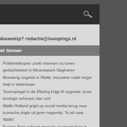
Nieuwstip? redactie@looopings.nl
et binnen
Politiehelikopter zoekt mannen na tonen
geslachtsdeel in Attractiepark Slagharen
Bloederig ongeluk in Walibi: bezoeker raakt vinger
kwijt in waterbaan
Toverspiegel in de Efteling krijgt AI-upgrade: boze
koningin scherper dan ooit
Walibi Holland grijpt op social media terug naar
iconische jingle uit jaren negentig: 'Ik wil naar
Walibi'
Europa-Park schrapt speciale vuurwerkshow in