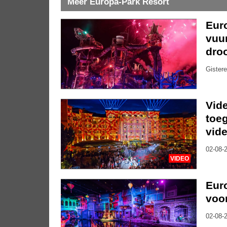
Meer Europa-Park Resort
Eur
vuu
dro
Gistere
Vide
toe
vide
02-08-2
VIDEO
Euro
voor
02-08-2