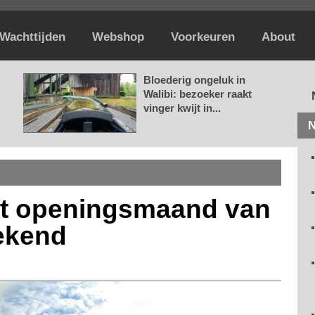
Wachttijden
Webshop
Voorkeuren
About
Bloederig ongeluk in
Walibi: bezoeker raakt
vinger kwijt in...
N
t openingsmaand van
bekend