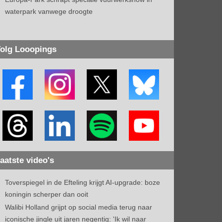
waterpark vanwege droogte
olg Looopings
aatste video's
Toverspiegel in de Efteling krijgt AI-upgrade: boze
koningin scherper dan ooit
Walibi Holland grijpt op social media terug naar
iconische jingle uit jaren negentig: 'Ik wil naar