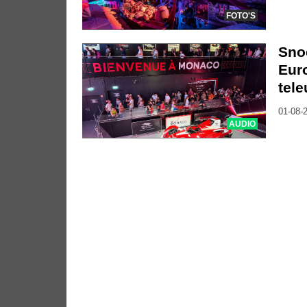
FOTO'S
Sno
Euro
tele
01-08-2
AUDIO