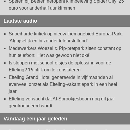
Spelen bij Beelen heropent klimbeleving Spider City: 25
euro voor anderhalf uur klimmen
Laatste audio
Snoeiharde kritiek op nieuw themagebied Europa-Park:
'Afgrijselijk en bijzonder teleurstellend'
Medewerkers Woezel & Pip-pretpark zitten constant op
hun telefoon: 'Het was gewoon niet oké'
Is stoppen met schoolreisjes dé oplossing voor de
Efteling? 'Pijnlijk om te constateren'
Efteling Grand Hotel genereerde in vijf maanden al
evenveel omzet als Efteling-vakantiepark in een heel
jaar
Efteling verwacht dat AI-Sprookjesboom nog dit jaar
geïntroduceerd wordt
Vandaag een jaar geleden