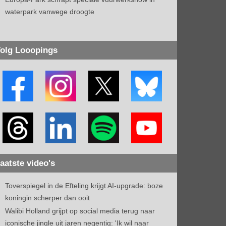
waterpark vanwege droogte
olg Looopings
aatste video's
Toverspiegel in de Efteling krijgt AI-upgrade: boze
koningin scherper dan ooit
Walibi Holland grijpt op social media terug naar
iconische jingle uit jaren negentig: 'Ik wil naar