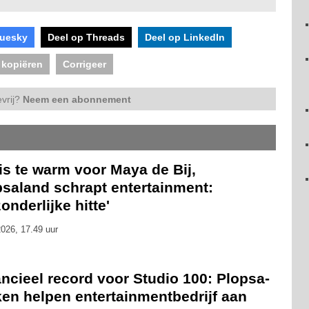
luesky
Deel op Threads
Deel op LinkedIn
 kopiëren
Corrigeer
vrij?
Neem een abonnement
is te warm voor Maya de Bij,
psaland schrapt entertainment:
zonderlijke hitte'
026, 17.49 uur
ncieel record voor Studio 100: Plopsa-
ken helpen entertainmentbedrijf aan