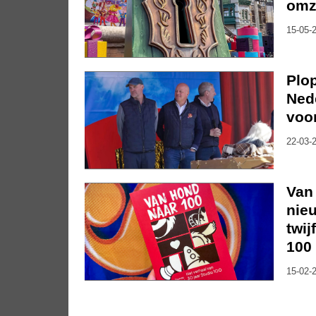
omz
15-05-2
Plo
Ned
voo
22-03-2
Van
nieu
twij
100
15-02-2