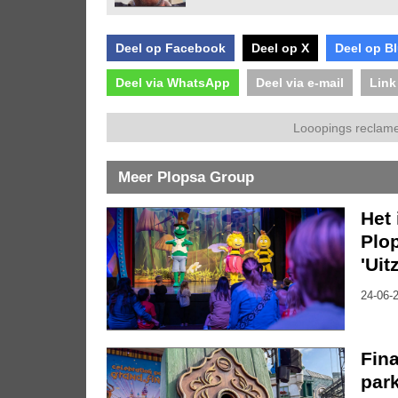
Deel op Facebook
Deel op X
Deel op B
Deel via WhatsApp
Deel via e-mail
Link
Looopings reclame
Meer Plopsa Group
Het 
Plo
'Uit
24-06-2
Fina
par