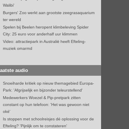
Walibi'
Burgers' Zoo werkt aan grootste zeegrasaquarium
ter wereld
Spelen bij Beelen heropent klimbeleving Spider
City: 25 euro voor anderhalf uur klimmen
Video: attractiepark in Australië heeft Efteling-
muziek omarmd
aatste audio
Snoeiharde kritiek op nieuw themagebied Europa-
Park: 'Afgrijselijk en bijzonder teleurstellend'
Medewerkers Woezel & Pip-pretpark zitten
constant op hun telefoon: 'Het was gewoon niet
oké'
Is stoppen met schoolreisjes dé oplossing voor de
Efteling? 'Pijnlijk om te constateren'