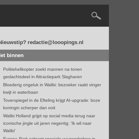
Nieuwstip? redactie@looopings.nl
et binnen
Politiehelikopter zoekt mannen na tonen
geslachtsdeel in Attractiepark Slagharen
Bloederig ongeluk in Walibi: bezoeker raakt vinger
kwijt in waterbaan
Toverspiegel in de Efteling krijgt AI-upgrade: boze
koningin scherper dan ooit
Walibi Holland grijpt op social media terug naar
iconische jingle uit jaren negentig: 'Ik wil naar
Walibi'
Europa-Park schrapt speciale vuurwerkshow in