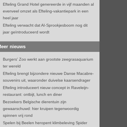
Efteling Grand Hotel genereerde in vijf maanden al
evenveel omzet als Efteling-vakantiepark in een
heel jaar
Efteling verwacht dat AI-Sprookjesboom nog dit
jaar geïntroduceerd wordt
eer nieuws
Burgers' Zoo werkt aan grootste zeegrasaquarium
ter wereld
Efteling brengt bijzondere nieuwe Danse Macabre-
souvenirs uit, waaronder duivelse kaarsendrager
Efteling introduceert nieuw concept in Raveleijn-
restaurant: ontbijt, lunch en diner
Bezoekers Belgische dierentuin zijn
gewaarschuwd: hier kruipen tegenwoordig
spinnen vrij rond
Spelen bij Beelen heropent klimbeleving Spider