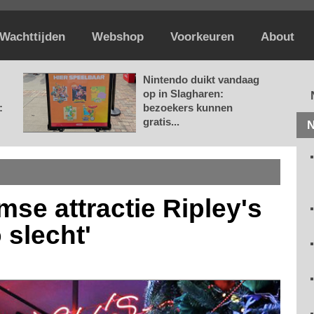
Wachttijden
Webshop
Voorkeuren
About
Nintendo duikt vandaag
op in Slagharen:
:
bezoekers kunnen
gratis...
N
se attractie Ripley's
 slecht'