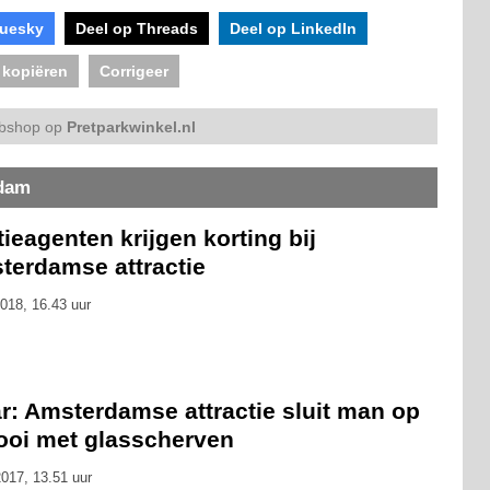
luesky
Deel op Threads
Deel op LinkedIn
 kopiëren
Corrigeer
bshop op
Pretparkwinkel.nl
rdam
tieagenten krijgen korting bij
terdamse attractie
018, 16.43 uur
r: Amsterdamse attractie sluit man op
kooi met glasscherven
017, 13.51 uur