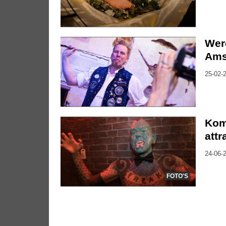
Wer
Ams
25-02-2
Kom
attr
24-06-2
FOTO'S