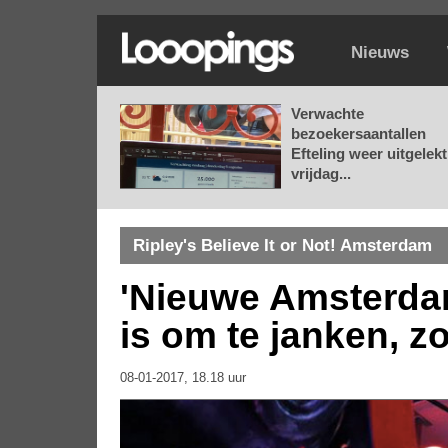
Nieuws
Verwachte
bezoekersaantallen
Efteling weer uitgelekt
vrijdag...
Ripley's Believe It or Not! Amsterdam
'Nieuwe Amsterdam
is om te janken, zo
08-01-2017, 18.18 uur