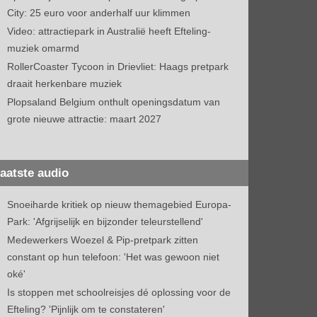
City: 25 euro voor anderhalf uur klimmen
Video: attractiepark in Australië heeft Efteling-
muziek omarmd
RollerCoaster Tycoon in Drievliet: Haags pretpark
draait herkenbare muziek
Plopsaland Belgium onthult openingsdatum van
grote nieuwe attractie: maart 2027
aatste audio
Snoeiharde kritiek op nieuw themagebied Europa-
Park: 'Afgrijselijk en bijzonder teleurstellend'
Medewerkers Woezel & Pip-pretpark zitten
constant op hun telefoon: 'Het was gewoon niet
oké'
Is stoppen met schoolreisjes dé oplossing voor de
Efteling? 'Pijnlijk om te constateren'