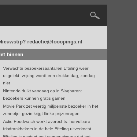
Nieuwstip? redactie@looopings.nl
et binnen
Verwachte bezoekersaantallen Efteling weer
uitgelekt: vrijdag wordt een drukke dag, zondag
niet
Nintendo duikt vandaag op in Slagharen:
bezoekers kunnen gratis gamen
Movie Park zet veertig miljoenste bezoeker in het
zonnetje: gezin krijgt flinke prijzenregen
Actie Foodwatch werkt averechts: hervulbare
frisdrankbekers in de hele Efteling uitverkocht
Efteling is gestopt met communiceren dat het