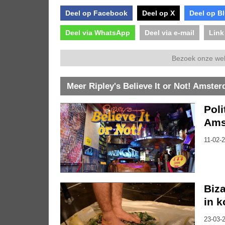
Deel op Facebook
Deel op X
Deel op B
Deel via WhatsApp
Deel via e-mail
Link
Bezoek onze we
Meer Ripley's Believe It or Not! Amste
Poli
Ams
11-02-2
Biza
in 
23-03-2