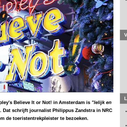
V
L
pley's Believe It or Not! in Amsterdam is
"lelijk en
. Dat schrijft journalist Philippus Zandstra in NRC
om de toeristentrekpleister te bezoeken.