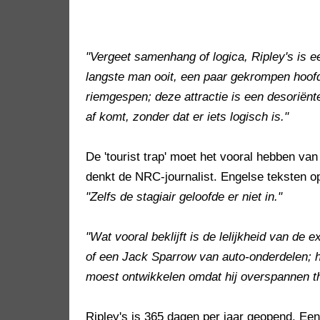
"Vergeet samenhang of logica, Ripley's is ee
langste man ooit, een paar gekrompen hoofd
riemgespen; deze attractie is een desoriënte
af komt, zonder dat er iets logisch is."
De 'tourist trap' moet het vooral hebben van
denkt de NRC-journalist. Engelse teksten op
"Zelfs de stagiair geloofde er niet in."
"Wat vooral beklijft is de lelijkheid van de 
of een Jack Sparrow van auto-onderdelen; h
moest ontwikkelen omdat hij overspannen thu
Ripley's is 365 dagen per jaar geopend. Ee