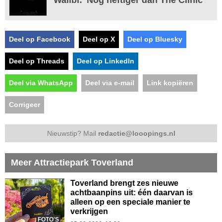
Deel op Facebook
Deel op X
Deel op Bluesky
Deel op Threads
Deel op LinkedIn
Deel via WhatsApp
Deel via e-mail
Link kopiëren
Corrigeer
Nieuwstip? Mail
redactie@looopings.nl
Meer Attractiepark Toverland
Toverland brengt zes nieuwe
achtbaanpins uit: één daarvan is
alleen op een speciale manier te
verkrijgen
FOTO'S