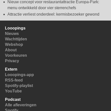
Nieuw concept voor restaurantattractie Europa-Park:
menu ontwikkeld door vier sterrenchefs
Attractie verliest onderdeel: kermisbezoeker gewond
Looopings
Nieuws
Wachttijden
Webshop
About
Voorkeuren
Privacy
Extern
Looopings-app
RSS-feed
Spotify-playlist
YouTube
Podcast
Alle afleveringen
Spotify