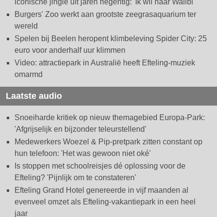
iconische jingle uit jaren negentig: 'Ik wil naar Walibi'
Burgers' Zoo werkt aan grootste zeegrasaquarium ter
wereld
Spelen bij Beelen heropent klimbeleving Spider City: 25
euro voor anderhalf uur klimmen
Video: attractiepark in Australië heeft Efteling-muziek
omarmd
Laatste audio
Snoeiharde kritiek op nieuw themagebied Europa-Park:
'Afgrijselijk en bijzonder teleurstellend'
Medewerkers Woezel & Pip-pretpark zitten constant op
hun telefoon: 'Het was gewoon niet oké'
Is stoppen met schoolreisjes dé oplossing voor de
Efteling? 'Pijnlijk om te constateren'
Efteling Grand Hotel genereerde in vijf maanden al
evenveel omzet als Efteling-vakantiepark in een heel
jaar