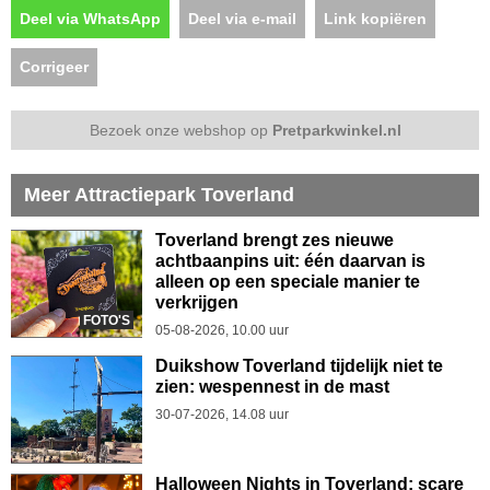
Deel via WhatsApp
Deel via e-mail
Link kopiëren
Corrigeer
Bezoek onze webshop op
Pretparkwinkel.nl
Meer Attractiepark Toverland
Toverland brengt zes nieuwe
achtbaanpins uit: één daarvan is
alleen op een speciale manier te
verkrijgen
FOTO'S
05-08-2026, 10.00 uur
Duikshow Toverland tijdelijk niet te
zien: wespennest in de mast
30-07-2026, 14.08 uur
Halloween Nights in Toverland: scare