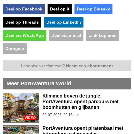
Deel op Facebook
Deel op X
Deel op Bluesky
Deel op Threads
Deel op LinkedIn
Deel via WhatsApp
Deel via e-mail
Link kopiëren
Corrigeer
Looopings reclamevrij?
Neem een abonnement
Meer PortAventura World
Klimmen boven de jungle:
PortAventura opent parcours met
boomhutten en glijbanen
30-07-2026, 20.16 uur
VIDEO
PortAventura opent piratenbaai met
bijzondere watercoaster