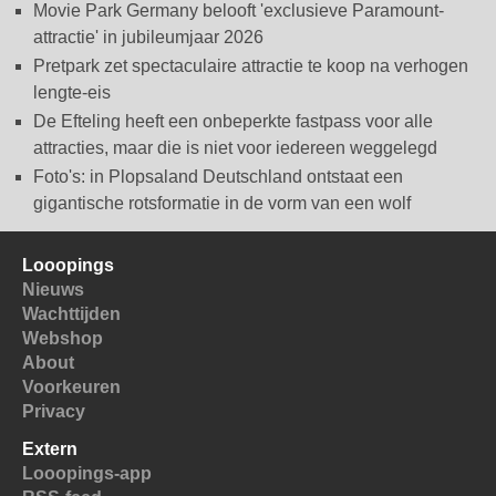
Movie Park Germany belooft 'exclusieve Paramount-
attractie' in jubileumjaar 2026
Pretpark zet spectaculaire attractie te koop na verhogen
lengte-eis
De Efteling heeft een onbeperkte fastpass voor alle
attracties, maar die is niet voor iedereen weggelegd
Foto's: in Plopsaland Deutschland ontstaat een
gigantische rotsformatie in de vorm van een wolf
Looopings
Nieuws
Wachttijden
Webshop
About
Voorkeuren
Privacy
Extern
Looopings-app