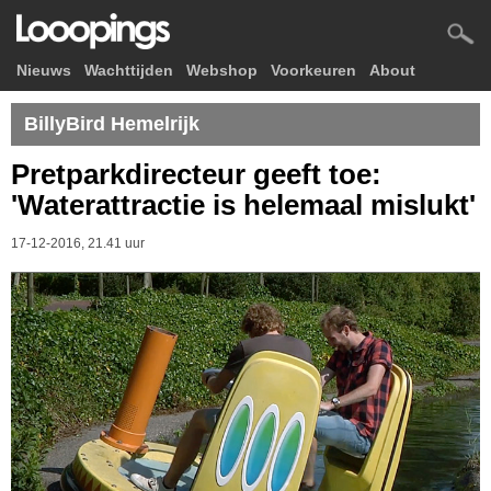
Nieuws
Wachttijden
Webshop
Voorkeuren
About
BillyBird Hemelrijk
Pretparkdirecteur geeft toe:
'Waterattractie is helemaal mislukt'
17-12-2016, 21.41 uur