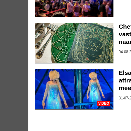
Che
vast
naa
04-08-2
Elsa
attr
mee
31-07-2
VIDEO