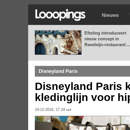
Nieuws
Efteling introduceert
nieuw concept in
Raveleijn-restaurant:..
Disneyland Paris
Disneyland Paris 
kledinglijn voor hi
19-12-2016, 17.24 uur