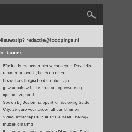
Nieuwstip? redactie@looopings.nl
et binnen
Efteling introduceert nieuw concept in Raveleijn-
restaurant: ontbijt, lunch en diner
Bezoekers Belgische dierentuin zijn
gewaarschuwd: hier kruipen tegenwoordig
spinnen vrij rond
Spelen bij Beelen heropent klimbeleving Spider
City: 25 euro voor anderhalf uur klimmen
Video: attractiepark in Australië heeft Efteling-
muziek omarmd
Bijzonder archief van fanclub Disneyland Paris