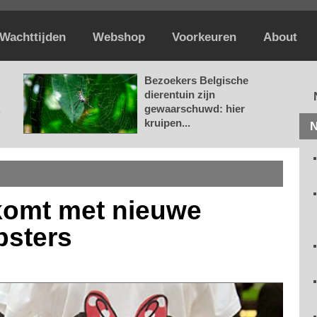
Wachttijden
Webshop
Voorkeuren
About
Bezoekers Belgische
dierentuin zijn
.
gewaarschuwd: hier
kruipen...
N
komt met nieuwe
psters