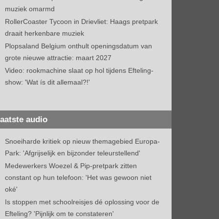
muziek omarmd
RollerCoaster Tycoon in Drievliet: Haags pretpark
draait herkenbare muziek
Plopsaland Belgium onthult openingsdatum van
grote nieuwe attractie: maart 2027
Video: rookmachine slaat op hol tijdens Efteling-
show: 'Wat ís dit allemaal?!'
aatste audio
Snoeiharde kritiek op nieuw themagebied Europa-
Park: 'Afgrijselijk en bijzonder teleurstellend'
Medewerkers Woezel & Pip-pretpark zitten
constant op hun telefoon: 'Het was gewoon niet
oké'
Is stoppen met schoolreisjes dé oplossing voor de
Efteling? 'Pijnlijk om te constateren'