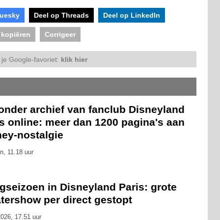
luesky
Deel op Threads
Deel op LinkedIn
 kopiëren
Corrigeer
je Google-favoriet:
klik hier
onder archief van fanclub Disneyland
s online: meer dan 1200 pagina's aan
ney-nostalgie
n, 11.18 uur
gseizoen in Disneyland Paris: grote
tershow per direct gestopt
026, 17.51 uur