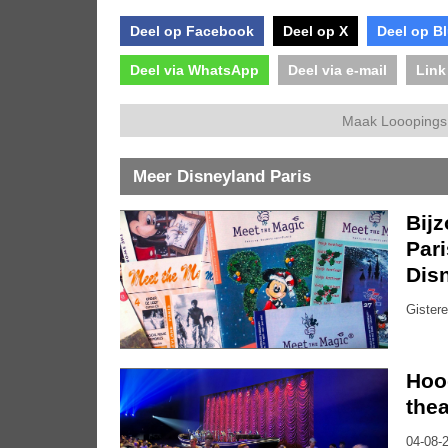
Deel op Facebook
Deel op X
Deel op B
Deel via WhatsApp
Deel via e-mail
Link
Maak Looopings 
Meer Disneyland Paris
Bijz
Pari
Dis
Gistere
Hoo
thea
04-08-2