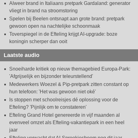
Alweer brand in Italiaans pretpark Gardaland: generator
vliegt in brand na stroomstoring
Spelen bij Beelen ontsnapt aan grote brand: pretpark
gewoon open na nachtelijke schoonmaak
Toverspiegel in de Efteling krijgt AI-upgrade: boze
koningin scherper dan ooit
Laatste audio
Snoeiharde kritiek op nieuw themagebied Europa-Park:
'Afgrijselijk en bijzonder teleurstellend'
Medewerkers Woezel & Pip-pretpark zitten constant op
hun telefoon: 'Het was gewoon niet oké'
Is stoppen met schoolreisjes dé oplossing voor de
Efteling? 'Pijnlijk om te constateren'
Efteling Grand Hotel genereerde in vijf maanden al
evenveel omzet als Efteling-vakantiepark in een heel
jaar
Efteling verwacht dat AI-Sprookjesboom nog dit jaar