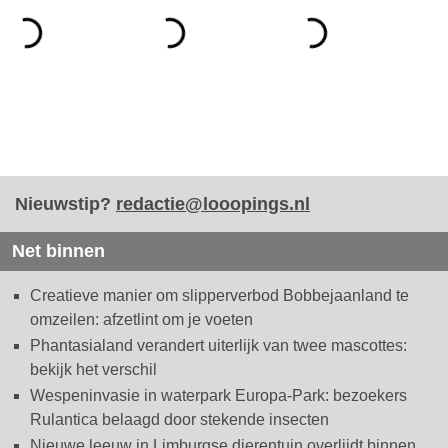
Nieuwstip?
redactie@looopings.nl
Net binnen
Creatieve manier om slipperverbod Bobbejaanland te
omzeilen: afzetlint om je voeten
Phantasialand verandert uiterlijk van twee mascottes:
bekijk het verschil
Wespeninvasie in waterpark Europa-Park: bezoekers
Rulantica belaagd door stekende insecten
Nieuwe leeuw in Limburgse dierentuin overlijdt binnen