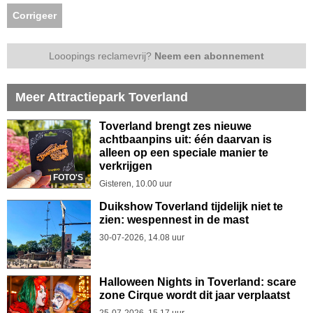
Corrigeer
Looopings reclamevrij?
Neem een abonnement
Meer Attractiepark Toverland
Toverland brengt zes nieuwe
achtbaanpins uit: één daarvan is
alleen op een speciale manier te
verkrijgen
FOTO'S
Gisteren, 10.00 uur
Duikshow Toverland tijdelijk niet te
zien: wespennest in de mast
30-07-2026, 14.08 uur
Halloween Nights in Toverland: scare
zone Cirque wordt dit jaar verplaatst
25-07-2026, 15.17 uur