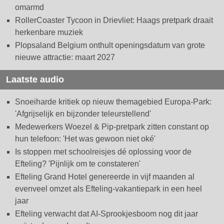
omarmd
RollerCoaster Tycoon in Drievliet: Haags pretpark draait
herkenbare muziek
Plopsaland Belgium onthult openingsdatum van grote
nieuwe attractie: maart 2027
Laatste audio
Snoeiharde kritiek op nieuw themagebied Europa-Park:
'Afgrijselijk en bijzonder teleurstellend'
Medewerkers Woezel & Pip-pretpark zitten constant op
hun telefoon: 'Het was gewoon niet oké'
Is stoppen met schoolreisjes dé oplossing voor de
Efteling? 'Pijnlijk om te constateren'
Efteling Grand Hotel genereerde in vijf maanden al
evenveel omzet als Efteling-vakantiepark in een heel
jaar
Efteling verwacht dat AI-Sprookjesboom nog dit jaar