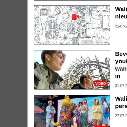
Wal
nieu
31-07-2
Bev
you
wan
in
VIDEO
31-07-2
Wali
per
27-07-2