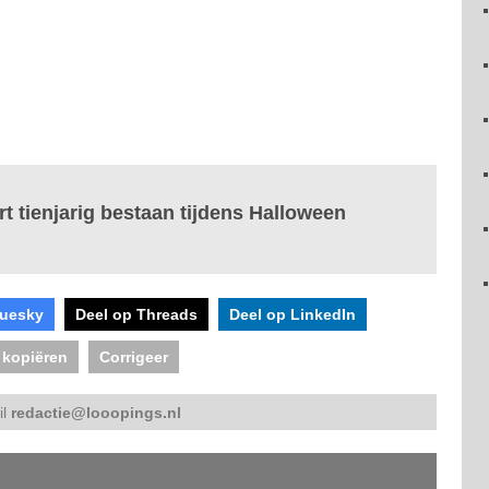
t tienjarig bestaan tijdens Halloween
luesky
Deel op Threads
Deel op LinkedIn
 kopiëren
Corrigeer
il
redactie@looopings.nl