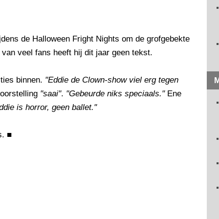
jdens de Halloween Fright Nights om de grofgebekte
an veel fans heeft hij dit jaar geen tekst.
ties binnen.
"Eddie de Clown-show viel erg tegen
M
voorstelling
"saai"
.
"Gebeurde niks speciaals."
Ene
ie is horror, geen ballet."
s.
■