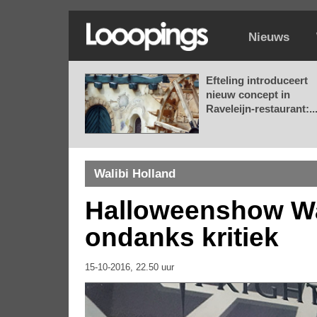
Nieuws
Efteling introduceert
nieuw concept in
Raveleijn-restaurant:..
Walibi Holland
Halloweenshow Wal
ondanks kritiek
15-10-2016, 22.50 uur