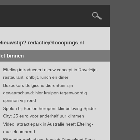
Nieuwstip? redactie@looopings.nl
et binnen
Efteling introduceert nieuw concept in Raveleijn-
restaurant: ontbijt, lunch en diner
Bezoekers Belgische dierentuin zijn
gewaarschuwd: hier kruipen tegenwoordig
spinnen vrij rond
Spelen bij Beelen heropent klimbeleving Spider
City: 25 euro voor anderhalf uur klimmen
Video: attractiepark in Australië heeft Efteling-
muziek omarmd
Bijzonder archief van fanclub Disneyland Paris