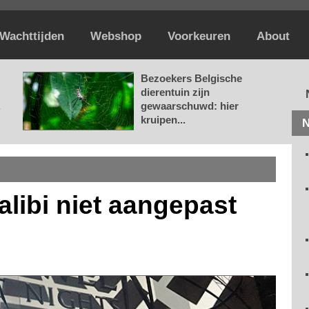
Wachttijden
Webshop
Voorkeuren
About
Bezoekers Belgische
dierentuin zijn
.
gewaarschuwd: hier
kruipen...
N
ibi niet aangepast