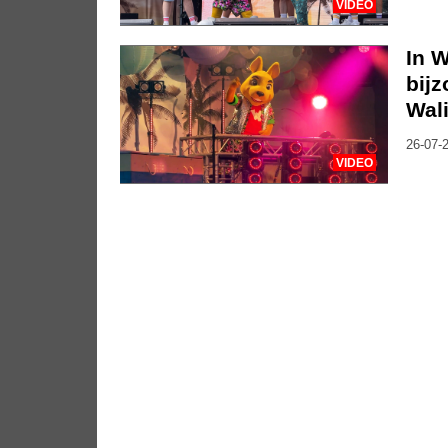
VIDEO
In W
bij
Wali
26-07-2
VIDEO