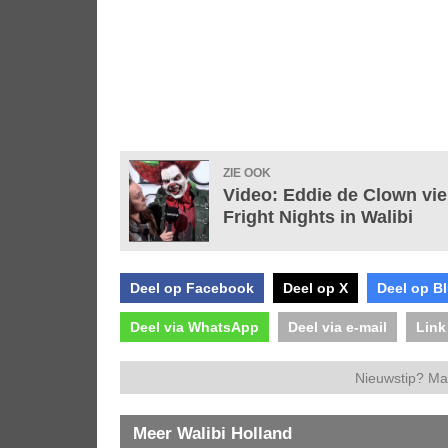
ZIE OOK
Video: Eddie de Clown vier
Fright Nights in Walibi
Deel op Facebook
Deel op X
Deel op B
Deel via WhatsApp
Deel via e-mail
Link
Nieuwstip? Ma
Meer Walibi Holland