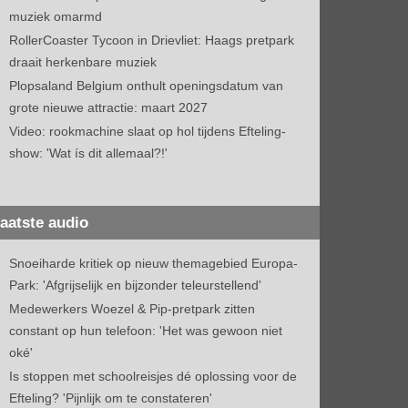
muziek omarmd
RollerCoaster Tycoon in Drievliet: Haags pretpark
draait herkenbare muziek
Plopsaland Belgium onthult openingsdatum van
grote nieuwe attractie: maart 2027
Video: rookmachine slaat op hol tijdens Efteling-
show: 'Wat ís dit allemaal?!'
aatste audio
Snoeiharde kritiek op nieuw themagebied Europa-
Park: 'Afgrijselijk en bijzonder teleurstellend'
Medewerkers Woezel & Pip-pretpark zitten
constant op hun telefoon: 'Het was gewoon niet
oké'
Is stoppen met schoolreisjes dé oplossing voor de
Efteling? 'Pijnlijk om te constateren'